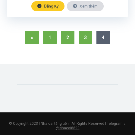
Đăng Ký
Xem thêm
«
1
2
3
4
© Copyright 2023 | Nhà cái tặng tiền . All Rights Reserved | Telegram：
@Nhacai8899