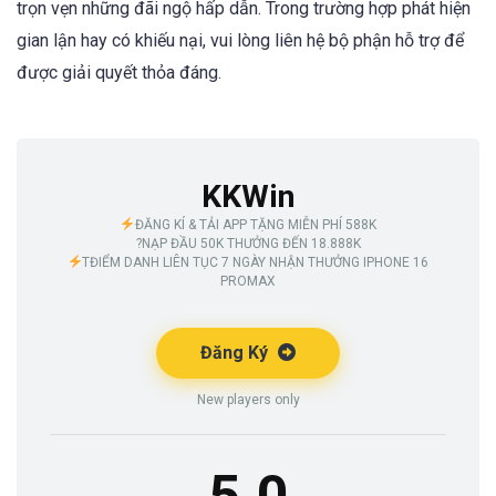
trọn vẹn những đãi ngộ hấp dẫn. Trong trường hợp phát hiện
gian lận hay có khiếu nại, vui lòng liên hệ bộ phận hỗ trợ để
được giải quyết thỏa đáng.
KKWin
ĐĂNG KÍ & TẢI APP TẶNG MIỄN PHÍ 588K
?NẠP ĐẦU 50K THƯỞNG ĐẾN 18.888K
TĐIỂM DANH LIÊN TỤC 7 NGÀY NHẬN THƯỞNG IPHONE 16
PROMAX
Đăng Ký
New players only
5.0