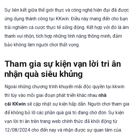
Sự liên kết giữa thế giới thực và công nghệ hiện đại đã được
ứng dụng thành công tại KKwin. Điều này mang đến cho bạn
trải nghiệm cá cược thực tế sống động. Kết hợp với đó là âm
thanh vui nhộn, tích hợp những tính năng thông minh, đảm
bảo không làm người chơi thất vọng.
Tham gia sự kiện vạn lời tri ân
nhận quà siêu khủng
Ngoài những chương trình khuyến mãi độc quyền tại kkwin
thì tùy vào mỗi giai đoạn phát triển khác nhau
nhà
cái
KKwin
sẽ cập nhật sự kiện hấp dẫn. Người chơi tham gia
để không bỏ lỡ các phần quà giá trị đang chờ đón. Sự kiện
vạn lời tri ân trên trang web chính thức đã khởi động từ
12/08/2024 cho đến nay và nhận được sự quan tâm của