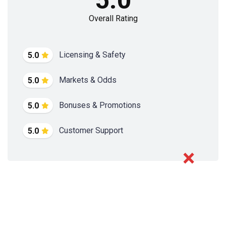
Overall Rating
Licensing & Safety
5.0
Markets & Odds
5.0
Bonuses & Promotions
5.0
Customer Support
5.0