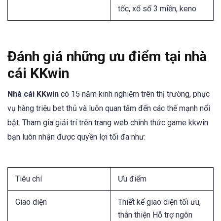
tốc, xổ số 3 miền, keno
Đánh giá những ưu điểm tại nhà
cái KKwin
Nhà cái
KKwin
có 15 năm kinh nghiệm trên thị trường, phục
vụ hàng triệu bet thủ và luôn quan tâm đến các thế mạnh nổi
bật. Tham gia giải trí trên trang web chính thức game kkwin
bạn luôn nhận được quyền lợi tối đa như:
Tiêu chí
Ưu điểm
Giao diện
Thiết kế giao diện tối ưu,
thân thiện Hỗ trợ ngôn