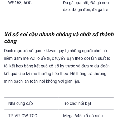
WS168, AOG
Đá gà cựa sắt, Đá gà cựa
dao, đá gà đòn, đá gà tre
Xổ số soi cầu nhanh chóng và chốt số thành
công
Danh mục xổ số game kkwin quy tụ những người chơi có
niềm đam mê với lô đề trực tuyến. Bạn theo dõi tần suất lô
tô, kết hợp bảng kết quả xổ số kỳ trước và đưa ra dự đoán
kết quả cho kỳ mở thưởng tiếp theo. Hệ thống trả thưởng
minh bạch, an toàn, nói không với gian lận.
Nhà cung cấp
Trò chơi nổi bật
TP, VR, GW, TCG
Mega 645, xổ số siêu