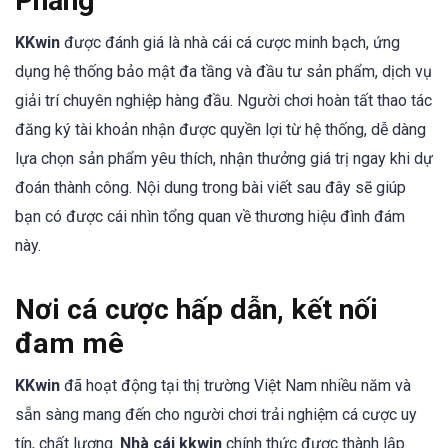
Phẳng
KKwin
được đánh giá là nhà cái cá cược minh bạch, ứng
dụng hệ thống bảo mật đa tầng và đầu tư sản phẩm, dịch vụ
giải trí chuyên nghiệp hàng đầu. Người chơi hoàn tất thao tác
đăng ký tài khoản nhận được quyền lợi từ hệ thống, dễ dàng
lựa chọn sản phẩm yêu thích, nhận thưởng giá trị ngay khi dự
đoán thành công. Nội dung trong bài viết sau đây sẽ giúp
bạn có được cái nhìn tổng quan về thương hiệu đình đám
này.
Nơi cá cược hấp dẫn, kết nối
đam mê
KKwin
đã hoạt động tại thị trường Việt Nam nhiều năm và
sẵn sàng mang đến cho người chơi trải nghiệm cá cược uy
tín, chất lượng.
Nhà cái kkwin
chính thức được thành lập