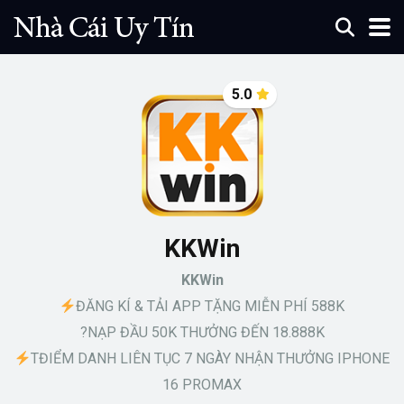
5.0
KKWin
KKWin
ĐĂNG KÍ & TẢI APP TẶNG MIỄN PHÍ 588K
?NẠP ĐẦU 50K THƯỞNG ĐẾN 18.888K
TĐIỂM DANH LIÊN TỤC 7 NGÀY NHẬN THƯỞNG IPHONE
16 PROMAX