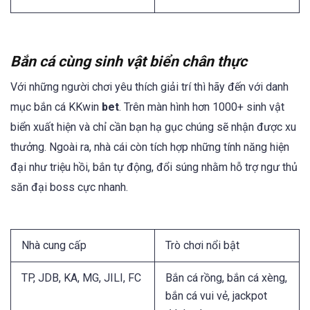
Bắn cá cùng sinh vật biển chân thực
Với những người chơi yêu thích giải trí thì hãy đến với danh
mục bắn cá KKwin
bet
. Trên màn hình hơn 1000+ sinh vật
biển xuất hiện và chỉ cần bạn hạ gục chúng sẽ nhận được xu
thưởng. Ngoài ra, nhà cái còn tích hợp những tính năng hiện
đại như triệu hồi, bắn tự động, đổi súng nhằm hỗ trợ ngư thủ
săn đại boss cực nhanh.
Nhà cung cấp
Trò chơi nổi bật
TP, JDB, KA, MG, JILI, FC
Bắn cá rồng, bắn cá xèng,
bắn cá vui vẻ, jackpot