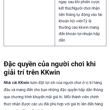
ngay sau khi phiên cược
kết thúcNgười chơi nhận
tiền thắng tự động vào tài
khoản hội viênTỷ lệ
thường cao kkwin mang
đến khoản lợi nhuận hấp
dẫn
Đặc quyền của người chơi khi
giải trí trên KKwin
Nhà cái KKwin
luôn đặt lợi ích của người chơi ở vị trí hàng
đầu và mang đến cho bạn những đặc quyền hấp dẫn thông
qua chương trình khuyến mãi giá trị. Mỗi thành viên chính
thức nhận được các ưu đãi phù hợp với giá trị lên đến hàng