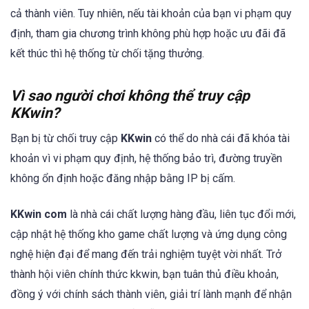
cả thành viên. Tuy nhiên, nếu tài khoản của bạn vi phạm quy
định, tham gia chương trình không phù hợp hoặc ưu đãi đã
kết thúc thì hệ thống từ chối tặng thưởng.
Vì sao người chơi không thể truy cập
KKwin?
Bạn bị từ chối truy cập
KKwin
có thể do nhà cái đã khóa tài
khoản vì vi phạm quy định, hệ thống bảo trì, đường truyền
không ổn định hoặc đăng nhập bằng IP bị cấm.
KKwin com
là nhà cái chất lượng hàng đầu, liên tục đổi mới,
cập nhật hệ thống kho game chất lượng và ứng dụng công
nghệ hiện đại để mang đến trải nghiệm tuyệt vời nhất. Trở
thành hội viên chính thức kkwin, bạn tuân thủ điều khoản,
đồng ý với chính sách thành viên, giải trí lành mạnh để nhận