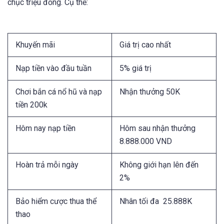
chục triệu đồng. Cụ thể:
Khuyến mãi
Giá trị cao nhất
Nạp tiền vào đầu tuần
5% giá trị
Chơi bắn cá nổ hũ và nạp
Nhận thưởng 50K
tiền 200k
Hôm nay nạp tiền
Hôm sau nhận thưởng
8.888.000 VND
Hoàn trả mỗi ngày
Không giới hạn lên đến
2%
Bảo hiểm cược thua thể
Nhân tối đa 25.888K
thao