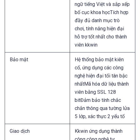
ngữ tiếng Việt và sắp xếp
bố cục khoa họcTích hợp
đầy đủ danh mục trò
chơi, tính năng hiện đại
hỗ trợ tốt nhất cho thành
viên kkwin
Bảo mật
Hệ thống bảo mật kiên
cố, ứng dụng các công
nghệ hiện đại tối tân bậc
nhấtMã hóa dữ liệu thành
viên bằng SSL 128
bitĐảm bảo tính chắc
chắn thông qua tường lửa
5 lớp, xác thực 2 yếu tố
Giao dịch
Kkwin ứng dụng thành
công công nghệ tự