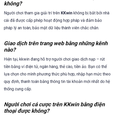
không?
Người chơi tham gia giải trí trên
KKwin
không bị bắt bởi nhà
cái đã được cấp phép hoạt động hợp pháp và đảm bảo
pháp lý an toàn, bảo mật dữ liệu thành viên chắc chắn.
Giao dịch trên trang web bằng những kênh
nào?
Hiện tại, kkwin đang hỗ trợ người chơi giao dịch nạp – rút
tiền bằng ví điện tử, ngân hàng, thẻ cào, tiền ảo. Bạn có thể
lựa chọn cho mình phương thức phù hợp, nhập hạn mức theo
quy định, thanh toán bằng thông tin tài khoản mới nhất do hệ
thống cung cấp.
Người chơi cá cược trên KKwin bằng điện
thoại được không?