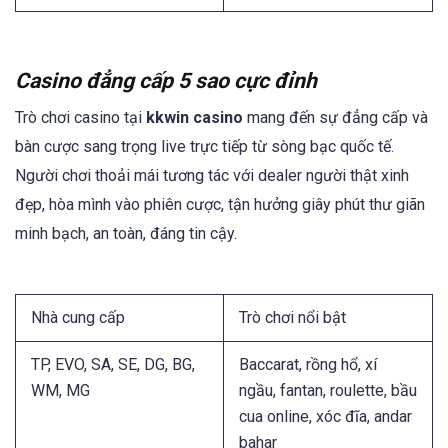
Casino đẳng cấp 5 sao cực đỉnh
Trò chơi casino tại
kkwin casino
mang đến sự đẳng cấp và
bàn cược sang trọng live trực tiếp từ sòng bạc quốc tế.
Người chơi thoải mái tương tác với dealer người thật xinh
đẹp, hòa mình vào phiên cược, tận hưởng giây phút thư giãn
minh bạch, an toàn, đáng tin cậy.
Nhà cung cấp
Trò chơi nổi bật
TP, EVO, SA, SE, DG, BG,
Baccarat, rồng hổ, xí
WM, MG
ngầu, fantan, roulette, bầu
cua online, xóc đĩa, andar
bahar