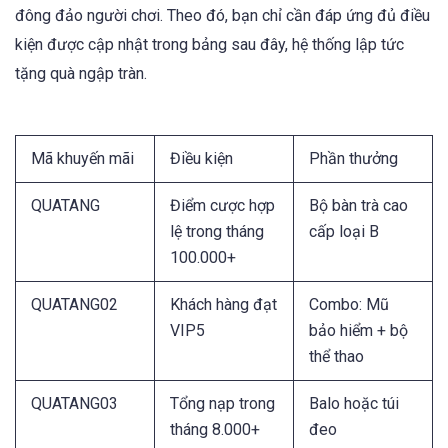
đông đảo người chơi. Theo đó, bạn chỉ cần đáp ứng đủ điều
kiện được cập nhật trong bảng sau đây, hệ thống lập tức
tặng quà ngập tràn.
Mã khuyến mãi
Điều kiện
Phần thưởng
QUATANG
Điểm cược hợp
Bộ bàn trà cao
lệ trong tháng
cấp loại B
100.000+
QUATANG02
Khách hàng đạt
Combo: Mũ
VIP5
bảo hiểm + bộ
thể thao
QUATANG03
Tổng nạp trong
Balo hoặc túi
tháng 8.000+
đeo