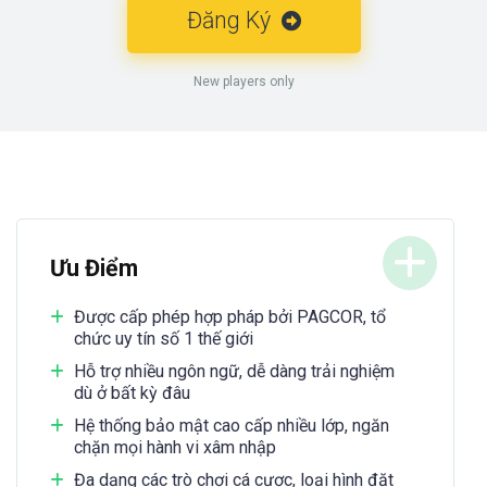
Đăng Ký
New players only
Ưu Điểm
Được cấp phép hợp pháp bởi PAGCOR, tổ
chức uy tín số 1 thế giới
Hỗ trợ nhiều ngôn ngữ, dễ dàng trải nghiệm
dù ở bất kỳ đâu
Hệ thống bảo mật cao cấp nhiều lớp, ngăn
chặn mọi hành vi xâm nhập
Đa dạng các trò chơi cá cược, loại hình đặt