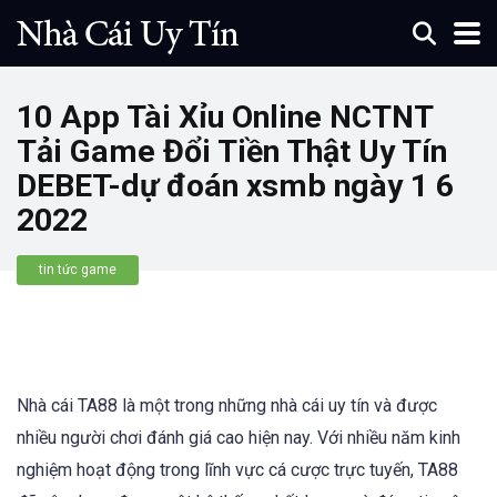
10 App Tài Xỉu Online NCTNT
Tải Game Đổi Tiền Thật Uy Tín
DEBET-dự đoán xsmb ngày 1 6
2022
tin tức game
Nhà cái TA88 là một trong những nhà cái uy tín và được
nhiều người chơi đánh giá cao hiện nay. Với nhiều năm kinh
nghiệm hoạt động trong lĩnh vực cá cược trực tuyến, TA88