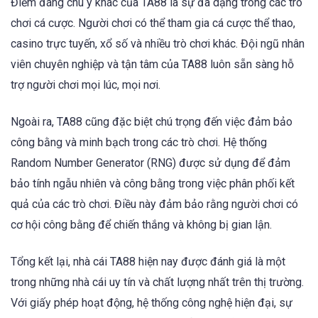
Điểm đáng chú ý khác của TA88 là sự đa dạng trong các trò
chơi cá cược. Người chơi có thể tham gia cá cược thể thao,
casino trực tuyến, xổ số và nhiều trò chơi khác. Đội ngũ nhân
viên chuyên nghiệp và tận tâm của TA88 luôn sẵn sàng hỗ
trợ người chơi mọi lúc, mọi nơi.
Ngoài ra, TA88 cũng đặc biệt chú trọng đến việc đảm bảo
công bằng và minh bạch trong các trò chơi. Hệ thống
Random Number Generator (RNG) được sử dụng để đảm
bảo tính ngẫu nhiên và công bằng trong việc phân phối kết
quả của các trò chơi. Điều này đảm bảo rằng người chơi có
cơ hội công bằng để chiến thắng và không bị gian lận.
Tổng kết lại, nhà cái TA88 hiện nay được đánh giá là một
trong những nhà cái uy tín và chất lượng nhất trên thị trường.
Với giấy phép hoạt động, hệ thống công nghệ hiện đại, sự