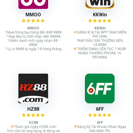
MMOO
KKWin
MMOO
KKWin
? Mưa hồng bao tặng đến 888.888K
ĐĂNG KÍ & TẢI APP TẶNG MIỄN
? Nạp đầu từ 50K nhận đến 8888K
PHÍ 588K
? Điểm danh mỗi ngày nhận 88 -
?NẠP ĐẦU 50K THƯỞNG ĐẾN
888K
18.888K
? Lỳ xì 8888 tỷ ngày 18 hàng tháng
TĐIỂM DANH LIÊN TỤC 7 NGÀY
NHẬN THƯỞNG IPHONE 16
PROMAX
HZ88
6FF
HZ88
6FF
Tham gia ngay HZ88.com
Đăng Ký Tài Khoản Nhận Ngay
?chỉ cần tải ứng dụng di động và
66K Miễn Phí