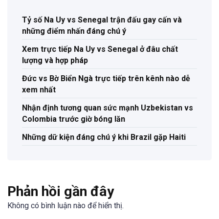
Tỷ số Na Uy vs Senegal trận đấu gay cấn và
những điểm nhấn đáng chú ý
Xem trực tiếp Na Uy vs Senegal ở đâu chất
lượng và hợp pháp
Đức vs Bờ Biển Ngà trực tiếp trên kênh nào dễ
xem nhất
Nhận định tương quan sức mạnh Uzbekistan vs
Colombia trước giờ bóng lăn
Những dữ kiện đáng chú ý khi Brazil gặp Haiti
Phản hồi gần đây
Không có bình luận nào để hiển thị.