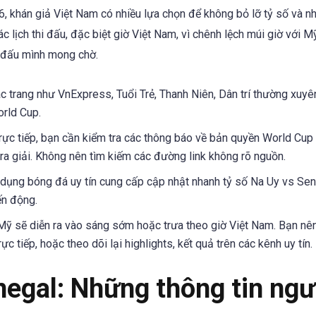
6, khán giả Việt Nam có nhiều lựa chọn để không bỏ lỡ tỷ số và n
c lịch thi đấu, đặc biệt giờ Việt Nam, vì chênh lệch múi giờ với M
n đấu mình mong chờ.
c trang như VnExpress, Tuổi Trẻ, Thanh Niên, Dân trí thường xuy
orld Cup.
rực tiếp, bạn cần kiểm tra các thông báo về bản quyền World Cu
ra giải. Không nên tìm kiếm các đường link không rõ nguồn.
dụng bóng đá uy tín cung cấp cập nhật nhanh tỷ số Na Uy vs Sen
ến động.
Mỹ sẽ diễn ra vào sáng sớm hoặc trưa theo giờ Việt Nam. Bạn nê
c tiếp, hoặc theo dõi lại highlights, kết quả trên các kênh uy tín.
negal: Những thông tin ngư