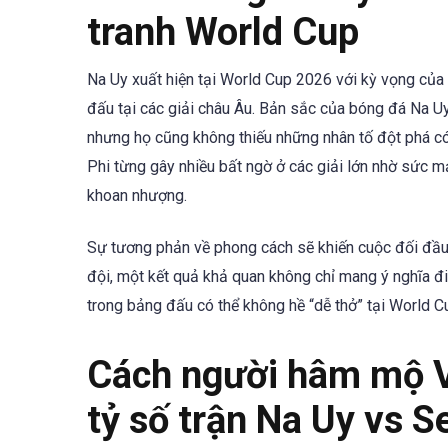
tranh World Cup
Na Uy xuất hiện tại World Cup 2026 với kỳ vọng của m
đấu tại các giải châu Âu. Bản sắc của bóng đá Na Uy 
nhưng họ cũng không thiếu những nhân tố đột phá có 
Phi từng gây nhiều bất ngờ ở các giải lớn nhờ sức mạ
khoan nhượng.
Sự tương phản về phong cách sẽ khiến cuộc đối đầu n
đội, một kết quả khả quan không chỉ mang ý nghĩa đi
trong bảng đấu có thể không hề “dễ thở” tại World C
Cách người hâm mộ V
tỷ số trận Na Uy vs S