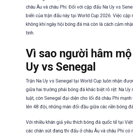
châu Âu và châu Phi. Đối với cặp đấu Na Uy vs Sene
biến của trận đấu này tại World Cup 2026. Việc cập 
không khí ngày hội bóng đá mà còn là cách cảm nhận
tinh.
Vì sao người hâm mộ
Uy vs Senegal
Trận Na Uy vs Senegal tại World Cup luôn nhận được
giữa hai trường phái bóng đá khác biệt rõ rệt: Na U
luật, còn Senegal đại diện cho lối đá châu Phi mạn
lên 48 đội, những màn đối đầu giữa các nền bóng đá 
Với nhiều khán giả yêu thích bóng đá quốc tế tại Vi
các chân sút đang thi đấu ở châu Âu và châu Phi có m