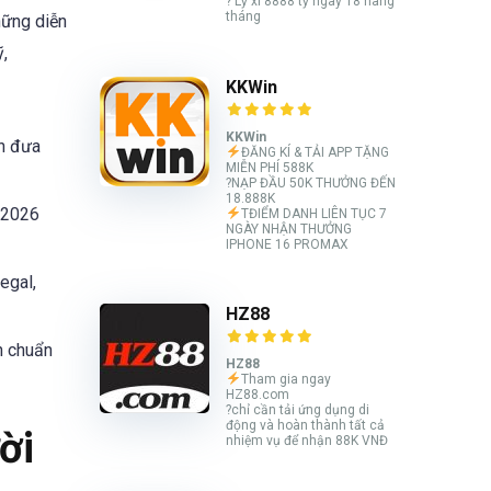
? Lỳ xì 8888 tỷ ngày 18 hàng
tháng
hững diễn
ỹ,
KKWin
KKWin
ên đưa
ĐĂNG KÍ & TẢI APP TẶNG
MIỄN PHÍ 588K
?NẠP ĐẦU 50K THƯỞNG ĐẾN
18.888K
p 2026
TĐIỂM DANH LIÊN TỤC 7
NGÀY NHẬN THƯỞNG
IPHONE 16 PROMAX
egal,
HZ88
n chuẩn
HZ88
Tham gia ngay
HZ88.com
?chỉ cần tải ứng dụng di
động và hoàn thành tất cả
ời
nhiệm vụ để nhận 88K VNĐ