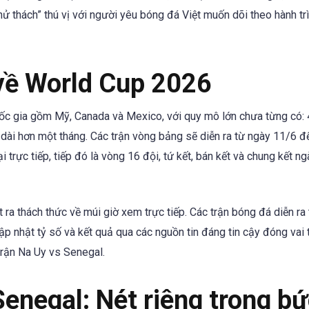
thử thách” thú vị với người yêu bóng đá Việt muốn dõi theo hành tr
 về World Cup 2026
ốc gia gồm Mỹ, Canada và Mexico, với quy mô lớn chưa từng có: 
dài hơn một tháng. Các trận vòng bảng sẽ diễn ra từ ngày 11/6 đ
trực tiếp, tiếp đó là vòng 16 đội, tứ kết, bán kết và chung kết ng
 ra thách thức về múi giờ xem trực tiếp. Các trận bóng đá diễn ra
ập nhật tỷ số và kết quả qua các nguồn tin đáng tin cậy đóng vai 
trận Na Uy vs Senegal.
enegal: Nét riêng trong bứ