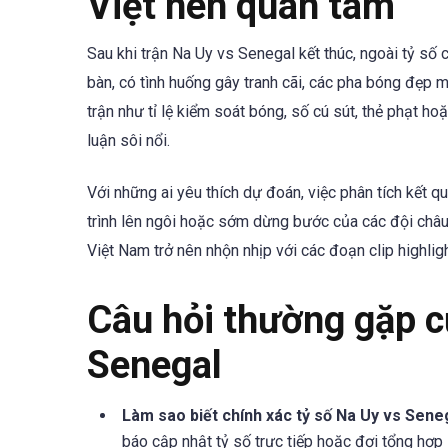
Việt nên quan tâm
Sau khi trận Na Uy vs Senegal kết thúc, ngoài tỷ số
bàn, có tình huống gây tranh cãi, các pha bóng đẹp 
trận như tỉ lệ kiểm soát bóng, số cú sút, thẻ phạt ho
luận sôi nổi.
Với những ai yêu thích dự đoán, việc phân tích kết q
trình lên ngôi hoặc sớm dừng bước của các đội châu 
Việt Nam trở nên nhộn nhịp với các đoạn clip highligh
Câu hỏi thường gặp củ
Senegal
Làm sao biết chính xác tỷ số Na Uy vs Sene
báo cập nhật tỷ số trực tiếp hoặc đợi tổng hợp 