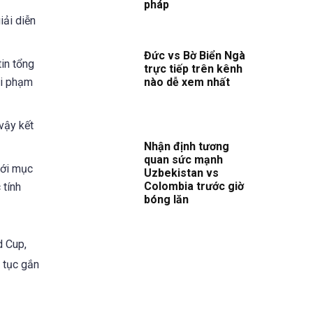
pháp
iải diễn
Đức vs Bờ Biển Ngà
in tổng
trực tiếp trên kênh
vi phạm
nào dễ xem nhất
vậy kết
Nhận định tương
quan sức mạnh
với mục
Uzbekistan vs
Colombia trước giờ
 tính
bóng lăn
d Cup,
 tục gắn