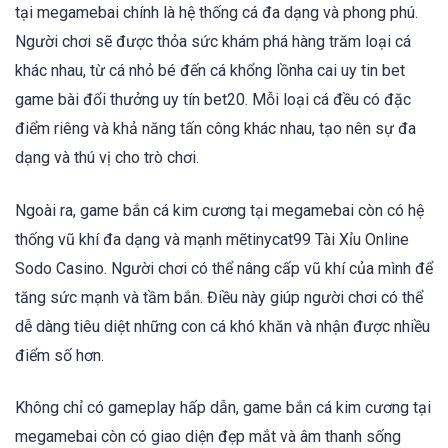
tại megamebai chính là hệ thống cá đa dạng và phong phú.
Người chơi sẽ được thỏa sức khám phá hàng trăm loại cá
khác nhau, từ cá nhỏ bé đến cá khổng lồnha cai uy tin bet
game bài đổi thưởng uy tín bet20. Mỗi loại cá đều có đặc
điểm riêng và khả năng tấn công khác nhau, tạo nên sự đa
dạng và thú vị cho trò chơi.
Ngoài ra, game bắn cá kim cương tại megamebai còn có hệ
thống vũ khí đa dạng và mạnh mẽtinycat99 Tài Xỉu Online
Sodo Casino. Người chơi có thể nâng cấp vũ khí của mình để
tăng sức mạnh và tầm bắn. Điều này giúp người chơi có thể
dễ dàng tiêu diệt những con cá khó khăn và nhận được nhiều
điểm số hơn.
Không chỉ có gameplay hấp dẫn, game bắn cá kim cương tại
megamebai còn có giao diện đẹp mắt và âm thanh sống