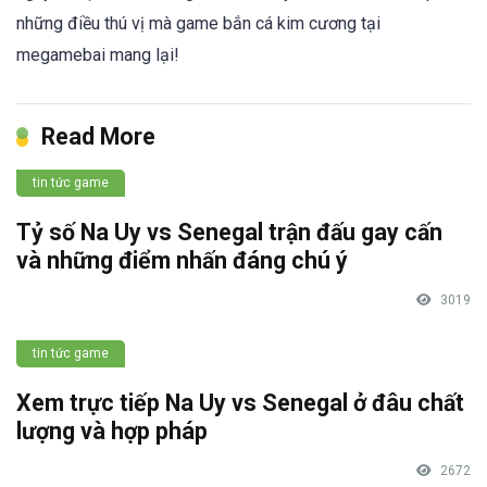
những điều thú vị mà game bắn cá kim cương tại
megamebai mang lại!
Read More
tin tức game
Tỷ số Na Uy vs Senegal trận đấu gay cấn
và những điểm nhấn đáng chú ý
3019
tin tức game
Xem trực tiếp Na Uy vs Senegal ở đâu chất
lượng và hợp pháp
2672