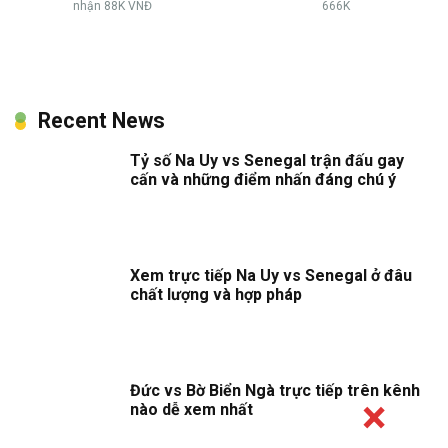
nhận 88K VNĐ
666K
Recent News
Tỷ số Na Uy vs Senegal trận đấu gay
cấn và những điểm nhấn đáng chú ý
Xem trực tiếp Na Uy vs Senegal ở đâu
chất lượng và hợp pháp
Đức vs Bờ Biển Ngà trực tiếp trên kênh
nào dễ xem nhất