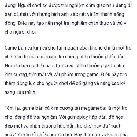
động. Người chơi sẽ được trải nghiệm cảm giác như đang đi
săn cá thật với những hình ảnh sắc nét và âm thanh sống
động. Điều này tạo nên một trải nghiệm chân thực và thú vị
cho người chơi.
Game bắn cá kim cương tại megamebai không chỉ là một trò
chơi giải trí mà còn mang lại những phần thưởng hấp dẫn.
Người chơi có thể nhận được các phần thưởng giá trị như
kim cương, tiền mặt và vật phẩm trong game. Điều này tạo
thêm động lực cho người chơi để cố gắng và nâng cao kỹ
năng của mình.
Tóm lại, game bắn cá kim cương tại megamebai là một trò
chơi đáng để trải nghiệm. Với gameplay hấp dẫn, đồ họa
đẹp mắt và phần thưởng hấp dẫn, trò chơi này đã “ngất
ngây” được rất nhiều người chơi. Hãy thử sức và khám phá