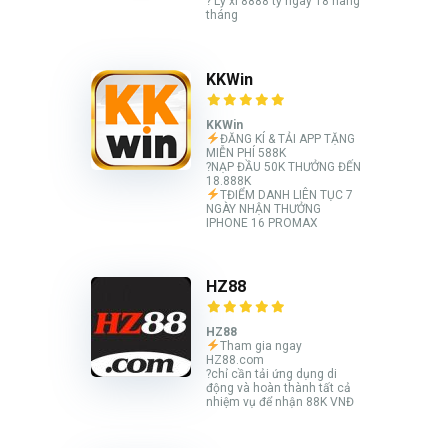
? Lỳ xì 8888 tỷ ngày 18 hàng
tháng
KKWin
KKWin
ĐĂNG KÍ & TẢI APP TẶNG
MIỄN PHÍ 588K
?NẠP ĐẦU 50K THƯỞNG ĐẾN
18.888K
TĐIỂM DANH LIÊN TỤC 7
NGÀY NHẬN THƯỞNG
IPHONE 16 PROMAX
HZ88
HZ88
Tham gia ngay
HZ88.com
?chỉ cần tải ứng dụng di
động và hoàn thành tất cả
nhiệm vụ để nhận 88K VNĐ