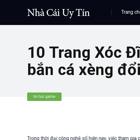
Trang ch
10 Trang Xóc Đ
bắn cá xèng đổ
tin tức game
Trong thời đại công nghệ số hiện nay, việc tham gia 