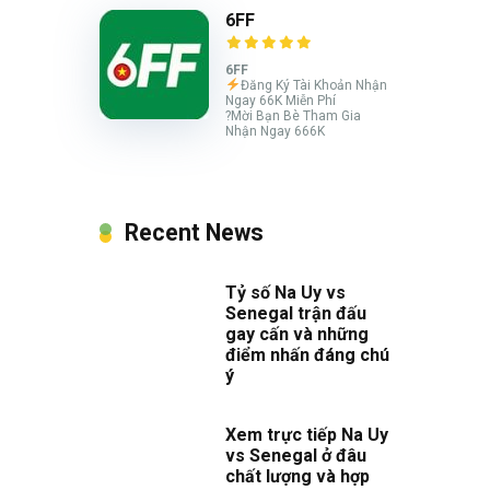
6FF
6FF
Đăng Ký Tài Khoản Nhận
Ngay 66K Miễn Phí
?Mời Bạn Bè Tham Gia
Nhận Ngay 666K
Recent News
Tỷ số Na Uy vs
Senegal trận đấu
gay cấn và những
điểm nhấn đáng chú
ý
Xem trực tiếp Na Uy
vs Senegal ở đâu
chất lượng và hợp