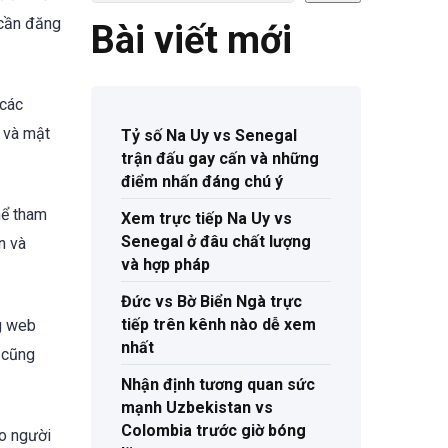
 cần đăng
Bài viết mới
 các
l và mật
Tỷ số Na Uy vs Senegal
trận đấu gay cấn và những
điểm nhấn đáng chú ý
hể tham
Xem trực tiếp Na Uy vs
Senegal ở đâu chất lượng
n và
và hợp pháp
Đức vs Bờ Biển Ngà trực
tiếp trên kênh nào dễ xem
ng web
nhất
ệ cũng
Nhận định tương quan sức
mạnh Uzbekistan vs
Colombia trước giờ bóng
ho người