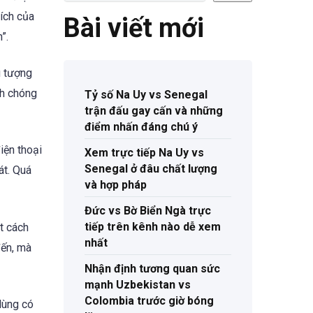
hích của
Bài viết mới
”.
u tượng
nh chóng
Tỷ số Na Uy vs Senegal
trận đấu gay cấn và những
điểm nhấn đáng chú ý
iện thoại
Xem trực tiếp Na Uy vs
Senegal ở đâu chất lượng
át. Quá
và hợp pháp
Đức vs Bờ Biển Ngà trực
tiếp trên kênh nào dễ xem
t cách
nhất
đến, mà
Nhận định tương quan sức
mạnh Uzbekistan vs
Colombia trước giờ bóng
dùng có