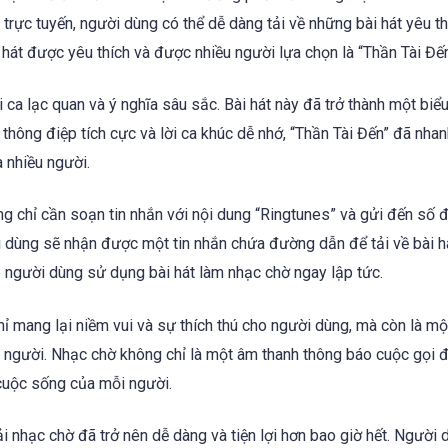
 trực tuyến, người dùng có thể dễ dàng tải về những bài hát yêu t
át được yêu thích và được nhiều người lựa chọn là “Thần Tài Đến
lời ca lạc quan và ý nghĩa sâu sắc. Bài hát này đã trở thành một biể
hông điệp tích cực và lời ca khúc dễ nhớ, “Thần Tài Đến” đã nha
 nhiều người.
ng chỉ cần soạn tin nhắn với nội dung “Ringtunes” và gửi đến số đ
dùng sẽ nhận được một tin nhắn chứa đường dẫn để tải về bài h
ép người dùng sử dụng bài hát làm nhạc chờ ngay lập tức.
hỉ mang lại niềm vui và sự thích thú cho người dùng, mà còn là mộ
i người. Nhạc chờ không chỉ là một âm thanh thông báo cuộc gọi 
 cuộc sống của mỗi người.
i nhạc chờ đã trở nên dễ dàng và tiện lợi hơn bao giờ hết. Người 