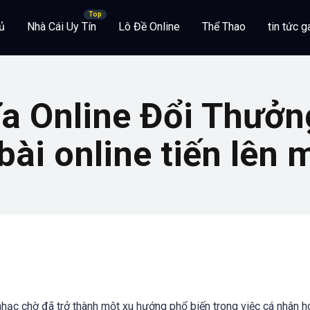
ủ
Nhà Cái Uy Tín
Lô Đề Online
Thể Thao
tin tức 
a Online Đổi Thưởn
ài online tiến lên
 nhạc chờ đã trở thành một xu hướng phổ biến trong việc cá nhân h