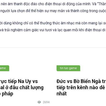
o nên âm thanh độc đáo cho điện thoại di động của mình. Và “Thần
u người lựa chọn để thể hiện sự may mắn và thành công trong cuộ
gười dùng không chỉ có thể thưởng thức âm nhạc mà còn mang lại 
 và trải nghiệm cảm giác vui tươi và lạc quan mỗi khi điện thoại d
 game
tin tức game
ực tiếp Na Uy vs
Đức vs Bờ Biển Ngà t
al ở đâu chất lượng
tiếp trên kênh nào d
p pháp
nhất
2694