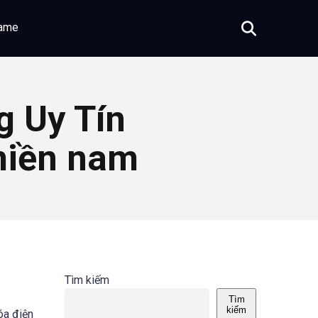
game
g Uy Tín
 miền nam
Tìm kiếm
Tìm
kiếm
óa điện