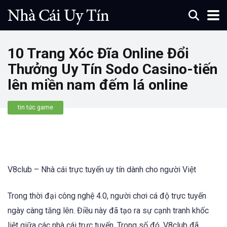
10 Trang Xóc Đĩa Online Đổi
Thưởng Uy Tín Sodo Casino-tiến
lên miền nam đếm lá online
tin tức game
V8club – Nhà cái trực tuyến uy tín dành cho người Việt
Trong thời đại công nghệ 4.0, người chơi cá độ trực tuyến
ngày càng tăng lên. Điều này đã tạo ra sự cạnh tranh khốc
liệt giữa các nhà cái trực tuyến. Trong số đó, V8club đã