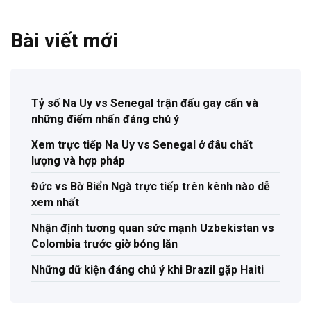
Bài viết mới
Tỷ số Na Uy vs Senegal trận đấu gay cấn và
những điểm nhấn đáng chú ý
Xem trực tiếp Na Uy vs Senegal ở đâu chất
lượng và hợp pháp
Đức vs Bờ Biển Ngà trực tiếp trên kênh nào dễ
xem nhất
Nhận định tương quan sức mạnh Uzbekistan vs
Colombia trước giờ bóng lăn
Những dữ kiện đáng chú ý khi Brazil gặp Haiti