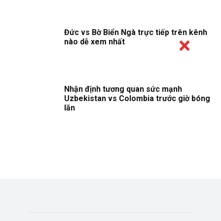
Đức vs Bờ Biển Ngà trực tiếp trên kênh
nào dễ xem nhất
Nhận định tương quan sức mạnh
Uzbekistan vs Colombia trước giờ bóng
lăn