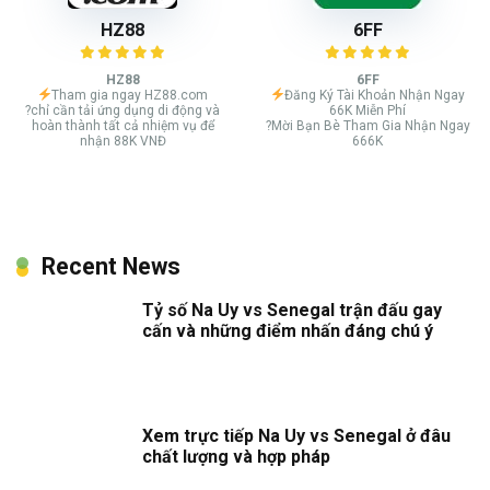
HZ88
6FF
HZ88
6FF
Tham gia ngay HZ88.com
Đăng Ký Tài Khoản Nhận Ngay
?chỉ cần tải ứng dụng di động và
66K Miễn Phí
hoàn thành tất cả nhiệm vụ để
?Mời Bạn Bè Tham Gia Nhận Ngay
nhận 88K VNĐ
666K
Recent News
Tỷ số Na Uy vs Senegal trận đấu gay
cấn và những điểm nhấn đáng chú ý
Xem trực tiếp Na Uy vs Senegal ở đâu
chất lượng và hợp pháp