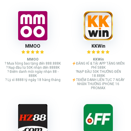
MMOO
KKWin
MMOO
KKWin
? Mưa hồng bao tặng đến 888.888K
ĐĂNG KÍ & TẢI APP TẶNG MIỄN
? Nạp đầu từ 50K nhận đến 8888K
PHÍ 588K
? Điểm danh mỗi ngày nhận 88 -
?NẠP ĐẦU 50K THƯỞNG ĐẾN
888K
18.888K
? Lỳ xì 8888 tỷ ngày 18 hàng tháng
TĐIỂM DANH LIÊN TỤC 7 NGÀY
NHẬN THƯỞNG IPHONE 16
PROMAX