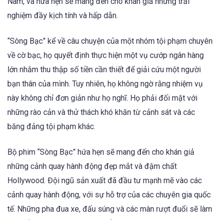
Nam, và hứa hẹn sẽ mang đến cho khán giả những trải
nghiệm đầy kịch tính và hấp dẫn.
“Sòng Bạc” kể về câu chuyện của một nhóm tội phạm chuyên
về cờ bạc, họ quyết định thực hiện một vụ cướp ngân hàng
lớn nhằm thu thập số tiền cần thiết để giải cứu một người
bạn thân của mình. Tuy nhiên, họ không ngờ rằng nhiệm vụ
này không chỉ đơn giản như họ nghĩ. Họ phải đối mặt với
những rào cản và thử thách khó khăn từ cảnh sát và các
băng đảng tội phạm khác.
Bộ phim “Sòng Bạc” hứa hẹn sẽ mang đến cho khán giả
những cảnh quay hành động đẹp mắt và đậm chất
Hollywood. Đội ngũ sản xuất đã đầu tư mạnh mẽ vào các
cảnh quay hành động, với sự hỗ trợ của các chuyên gia quốc
tế. Những pha đua xe, đấu súng và các màn rượt đuổi sẽ làm