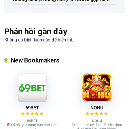
Phản hồi gần đây
Không có bình luận nào để hiển thị.
New Bookmakers
69BET
NOHU
69BET
NOHU
Xổ số tỷ lệ cược cực cao 1 ăn
?Xanh chín uy tín nhất Việt Nam
99.9k.
?Nạp đầu 50K tặng 8888K