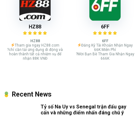
HZ88
6FF
HZ88
6FF
Tham gia ngay HZ88.com
Đăng Ký Tài Khoản Nhận Ngay
?chỉ cần tải ứng dụng di động và
66K Miễn Phí
hoàn thành tất cả nhiệm vụ để
?Mời Bạn Bè Tham Gia Nhận Ngay
nhận 88K VNĐ
666K
Recent News
Tỷ số Na Uy vs Senegal trận đấu gay
cấn và những điểm nhấn đáng chú ý