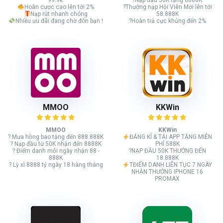
Hoàn cược cao lên tới 2%
?Thưởng nạp Hội Viên Mới lên tới
Nạp rút nhanh chóng
58.888K
Nhiều ưu đãi đang chờ đón bạn !
?Hoàn trả cực khủng đến 2%
MMOO
KKWin
MMOO
KKWin
? Mưa hồng bao tặng đến 888.888K
ĐĂNG KÍ & TẢI APP TẶNG MIỄN
? Nạp đầu từ 50K nhận đến 8888K
PHÍ 588K
? Điểm danh mỗi ngày nhận 88 -
?NẠP ĐẦU 50K THƯỞNG ĐẾN
888K
18.888K
? Lỳ xì 8888 tỷ ngày 18 hàng tháng
TĐIỂM DANH LIÊN TỤC 7 NGÀY
NHẬN THƯỞNG IPHONE 16
PROMAX