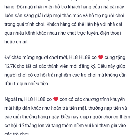
hàng. Đội ngũ nhân viên hỗ trợ khách hàng của nhà cái này
luôn sẵn sàng giải đáp mọi thắc mắc và hỗ trợ người chơi
trong quá trình chơi. Khách hàng có thể liên hệ với nhà cái
qua nhiều kênh khác nhau như chat trực tuyến, điện thoại
hoặc email.
Để chào mừng người chơi mới, HL8 HL88 co
‍ cũng tặng
127K cho tất cả các thành viên mới đăng ký. Điều này giúp
người chơi có cơ hội trải nghiệm các trò chơi mà không cần
đầu tư quá nhiều tiền.
Ngoài ra, HL8 HL88 co
‍ còn có các chương trình khuyến
mãi hấp dẫn khác như hoàn trả tiền mặt, thưởng nạp tiền và
các giải thưởng hàng ngày. Điều này giúp người chơi có thêm
cơ hội để thắng lớn và tăng thêm niềm vui khi tham gia vào
các trò chơi.