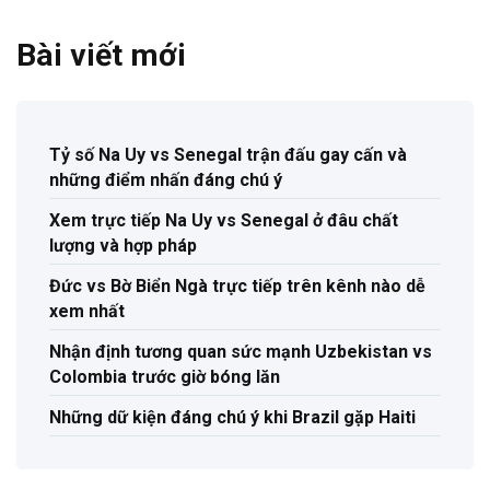
Bài viết mới
Tỷ số Na Uy vs Senegal trận đấu gay cấn và
những điểm nhấn đáng chú ý
Xem trực tiếp Na Uy vs Senegal ở đâu chất
lượng và hợp pháp
Đức vs Bờ Biển Ngà trực tiếp trên kênh nào dễ
xem nhất
Nhận định tương quan sức mạnh Uzbekistan vs
Colombia trước giờ bóng lăn
Những dữ kiện đáng chú ý khi Brazil gặp Haiti