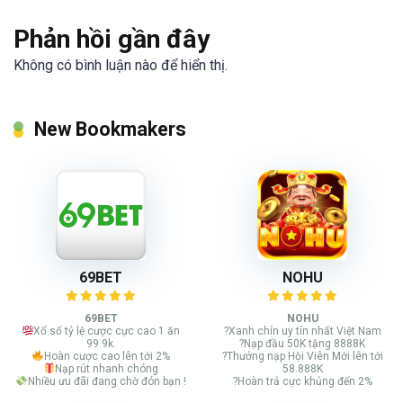
Phản hồi gần đây
Không có bình luận nào để hiển thị.
New Bookmakers
69BET
NOHU
69BET
NOHU
Xổ số tỷ lệ cược cực cao 1 ăn
?Xanh chín uy tín nhất Việt Nam
99.9k.
?Nạp đầu 50K tặng 8888K
Hoàn cược cao lên tới 2%
?Thưởng nạp Hội Viên Mới lên tới
Nạp rút nhanh chóng
58.888K
Nhiều ưu đãi đang chờ đón bạn !
?Hoàn trả cực khủng đến 2%