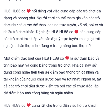
HL8 HL88 co
‍ nổi tiếng với việc cung cấp các trò chơi đa
dạng và phong phú. Người chơi có thể tham gia vào các trò
chơi như cá cược thể thao, casino trực tuyến, xổ số, poker và
nhiều trò chơi khác. Đặc biệt, HL8 HL88 co
‍ còn cung cấp
các trò chơi trực tiếp với các đại lý trực tuyến, mang lại trải
nghiệm chân thực như đang ở trong sòng bạc thực tế.
Một điểm đặc biệt của HL8 HL88 co
‍ là sự đảm bảo về
tính bảo mật và công bằng trong trò chơi. Nhà cái này sử
dụng công nghệ tiên tiến để đảm bảo thông tin cá nhân và
tài khoản của người chơi được bảo vệ tốt nhất. Ngoài ra, tất
cả các trò chơi đều được kiểm tra bởi các tổ chức độc lập
để đảm bảo tính công bằng và ngẫu nhiên.
HL8 HL88 co
‍ cũng rất chú trọng đến việc hỗ trợ khách