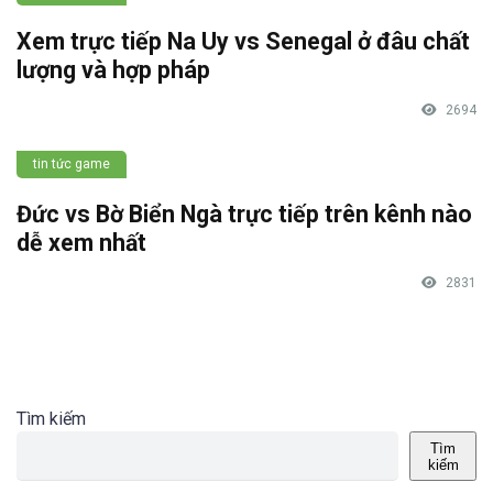
Xem trực tiếp Na Uy vs Senegal ở đâu chất
lượng và hợp pháp
2694
tin tức game
Đức vs Bờ Biển Ngà trực tiếp trên kênh nào
dễ xem nhất
2831
Tìm kiếm
Tìm
kiếm