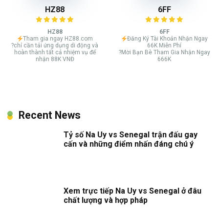
HZ88
6FF
HZ88
6FF
Tham gia ngay HZ88.com
Đăng Ký Tài Khoản Nhận Ngay
?chỉ cần tải ứng dụng di động và
66K Miễn Phí
hoàn thành tất cả nhiệm vụ để
?Mời Bạn Bè Tham Gia Nhận Ngay
nhận 88K VNĐ
666K
Recent News
Tỷ số Na Uy vs Senegal trận đấu gay
cấn và những điểm nhấn đáng chú ý
Xem trực tiếp Na Uy vs Senegal ở đâu
chất lượng và hợp pháp