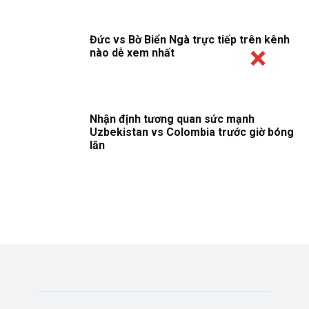
Đức vs Bờ Biển Ngà trực tiếp trên kênh
nào dễ xem nhất
Nhận định tương quan sức mạnh
Uzbekistan vs Colombia trước giờ bóng
lăn