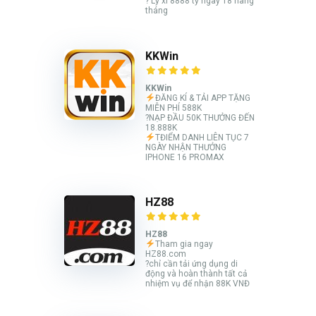
? Lỳ xì 8888 tỷ ngày 18 hàng
tháng
KKWin
KKWin
ĐĂNG KÍ & TẢI APP TẶNG
MIỄN PHÍ 588K
?NẠP ĐẦU 50K THƯỞNG ĐẾN
18.888K
TĐIỂM DANH LIÊN TỤC 7
NGÀY NHẬN THƯỞNG
IPHONE 16 PROMAX
HZ88
HZ88
Tham gia ngay
HZ88.com
?chỉ cần tải ứng dụng di
động và hoàn thành tất cả
nhiệm vụ để nhận 88K VNĐ