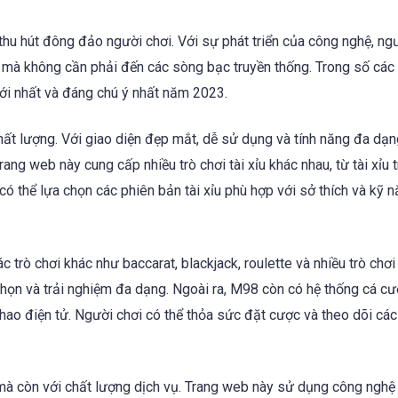
à thu hút đông đảo người chơi. Với sự phát triển của công nghệ, ng
hà mà không cần phải đến các sòng bạc truyền thống. Trong số các
mới nhất và đáng chú ý nhất năm 2023.
hất lượng. Với giao diện đẹp mắt, dễ sử dụng và tính năng đa dạ
ang web này cung cấp nhiều trò chơi tài xỉu khác nhau, từ tài xỉu 
 có thể lựa chọn các phiên bản tài xỉu phù hợp với sở thích và kỹ 
 trò chơi khác như baccarat, blackjack, roulette và nhiều trò chơi
chọn và trải nghiệm đa dạng. Ngoài ra, M98 còn có hệ thống cá cư
hao điện tử. Người chơi có thể thỏa sức đặt cược và theo dõi các
mà còn với chất lượng dịch vụ. Trang web này sử dụng công nghệ t