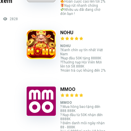
ễ xem
Hoàn cược cao lên tới 2%
Nạp rút nhanh chóng
Nhiều ưu đãi đang chờ
đón bạn !
2828
NOHU
NOHU
?Xanh chín uy tín nhất Việt
Nam
?Nạp đầu 50K tặng 8888K
?Thưởng nạp Hội Viên Mới
lên tới 58.888K
?Hoàn trả cực khủng đến 2%
MMOO
MMOO
? Mưa hồng bao tặng đến
888.888K
? Nạp đầu từ 50K nhận đến
8888K
? Điểm danh mỗi ngày nhận
88 - 888K