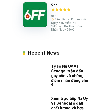
6FF
6FF
Đăng Ký Tài Khoản Nhận
Ngay 66K Miễn Phí
?Mời Bạn Bè Tham Gia
Nhận Ngay 666K
Recent News
Tỷ số Na Uy vs
Senegal trận đấu
gay cấn và những
điểm nhấn đáng chú
ý
Xem trực tiếp Na Uy
vs Senegal ở đâu
chất lượng và hợp