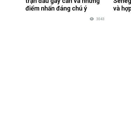
trận đấu gay cấn và những
Seneg
điểm nhấn đáng chú ý
và hợ
3043