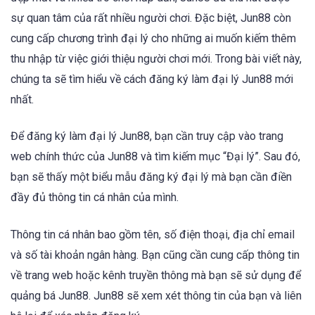
sự quan tâm của rất nhiều người chơi. Đặc biệt, Jun88 còn
cung cấp chương trình đại lý cho những ai muốn kiếm thêm
thu nhập từ việc giới thiệu người chơi mới. Trong bài viết này,
chúng ta sẽ tìm hiểu về cách đăng ký làm đại lý Jun88 mới
nhất.
Để đăng ký làm đại lý Jun88, bạn cần truy cập vào trang
web chính thức của Jun88 và tìm kiếm mục “Đại lý”. Sau đó,
bạn sẽ thấy một biểu mẫu đăng ký đại lý mà bạn cần điền
đầy đủ thông tin cá nhân của mình.
Thông tin cá nhân bao gồm tên, số điện thoại, địa chỉ email
và số tài khoản ngân hàng. Bạn cũng cần cung cấp thông tin
về trang web hoặc kênh truyền thông mà bạn sẽ sử dụng để
quảng bá Jun88. Jun88 sẽ xem xét thông tin của bạn và liên