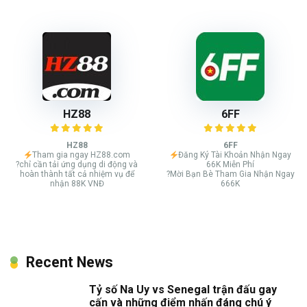
HZ88
6FF
HZ88
6FF
Tham gia ngay HZ88.com
Đăng Ký Tài Khoản Nhận Ngay
?chỉ cần tải ứng dụng di động và
66K Miễn Phí
hoàn thành tất cả nhiệm vụ để
?Mời Bạn Bè Tham Gia Nhận Ngay
nhận 88K VNĐ
666K
Recent News
Tỷ số Na Uy vs Senegal trận đấu gay
cấn và những điểm nhấn đáng chú ý