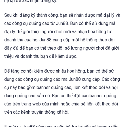
hệ lại để xác nhận đăng ký.
Sau khi đăng ký thành công, bạn sẽ nhận được mã đại lý và
các công cụ quảng cáo từ Jun88. Bạn có thể sử dụng mã
đại lý để giới thiệu người chơi mới và nhận hoa hồng từ
doanh thu của họ. Jun88 cung cấp một hệ thống theo dõi
đầy đủ để bạn có thể theo dõi số lượng người chơi đã giới
thiệu và doanh thu bạn đã kiếm được.
Để tăng cơ hội kiếm được nhiều hoa hồng, bạn có thể sử
dụng các công cụ quảng cáo mà Jun88 cung cấp. Các công
cụ này bao gồm banner quảng cáo, liên kết theo dõi và nội
dung quảng cáo sẵn có. Bạn có thể đặt các banner quảng
cáo trên trang web của mình hoặc chia sẻ liên kết theo dõi
trên các kênh truyền thông xã hội.
Ngoài ra, Jun88 cũng cung cấp hỗ trợ tư vấn và hướng dẫn