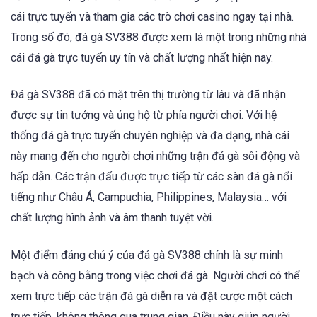
cái trực tuyến và tham gia các trò chơi casino ngay tại nhà.
Trong số đó, đá gà SV388 được xem là một trong những nhà
cái đá gà trực tuyến uy tín và chất lượng nhất hiện nay.
Đá gà SV388 đã có mặt trên thị trường từ lâu và đã nhận
được sự tin tưởng và ủng hộ từ phía người chơi. Với hệ
thống đá gà trực tuyến chuyên nghiệp và đa dạng, nhà cái
này mang đến cho người chơi những trận đá gà sôi động và
hấp dẫn. Các trận đấu được trực tiếp từ các sàn đá gà nổi
tiếng như Châu Á, Campuchia, Philippines, Malaysia… với
chất lượng hình ảnh và âm thanh tuyệt vời.
Một điểm đáng chú ý của đá gà SV388 chính là sự minh
bạch và công bằng trong việc chơi đá gà. Người chơi có thể
xem trực tiếp các trận đá gà diễn ra và đặt cược một cách
trực tiếp, không thông qua trung gian. Điều này giúp người