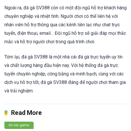
Ngoài ra, đá gà SV388 còn có một đội ngũ hỗ trợ khách hàng
chuyên nghiệp và nhiệt tình. Người chơi có thể liên hệ với
nhân viên hỗ trợ thông qua các kênh liên lạc như chat trực
tuyến, điện thoại, email… Đội ngũ hỗ trợ sẽ giải đáp mọi thắc
mắc và hỗ trợ người chơi trong quá trình chơi.
Tóm lại, đá gà SV388 là một nhà cái đá gà trực tuyến uy tín
và chất lượng hàng đầu hiện nay. Với hệ thống đá gà trực
tuyến chuyên nghiệp, công bằng và minh bạch, cùng với các
dịch vụ hỗ trợ tốt, đá gà SV388 đáng để người chơi tham gia
và trải nghiệm.
Read More
tin tức game