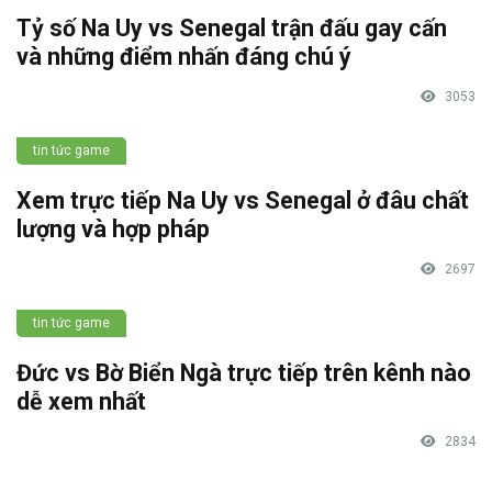
Tỷ số Na Uy vs Senegal trận đấu gay cấn
và những điểm nhấn đáng chú ý
3053
tin tức game
Xem trực tiếp Na Uy vs Senegal ở đâu chất
lượng và hợp pháp
2697
tin tức game
Đức vs Bờ Biển Ngà trực tiếp trên kênh nào
dễ xem nhất
2834