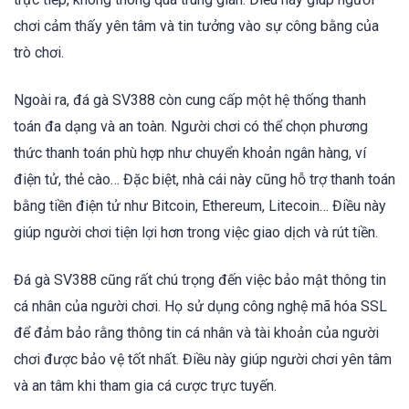
chơi cảm thấy yên tâm và tin tưởng vào sự công bằng của
trò chơi.
Ngoài ra, đá gà SV388 còn cung cấp một hệ thống thanh
toán đa dạng và an toàn. Người chơi có thể chọn phương
thức thanh toán phù hợp như chuyển khoản ngân hàng, ví
điện tử, thẻ cào… Đặc biệt, nhà cái này cũng hỗ trợ thanh toán
bằng tiền điện tử như Bitcoin, Ethereum, Litecoin… Điều này
giúp người chơi tiện lợi hơn trong việc giao dịch và rút tiền.
Đá gà SV388 cũng rất chú trọng đến việc bảo mật thông tin
cá nhân của người chơi. Họ sử dụng công nghệ mã hóa SSL
để đảm bảo rằng thông tin cá nhân và tài khoản của người
chơi được bảo vệ tốt nhất. Điều này giúp người chơi yên tâm
và an tâm khi tham gia cá cược trực tuyến.