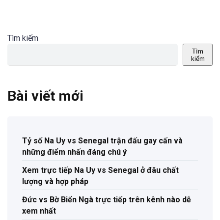
Tìm kiếm
Tìm
kiếm
Bài viết mới
Tỷ số Na Uy vs Senegal trận đấu gay cấn và
những điểm nhấn đáng chú ý
Xem trực tiếp Na Uy vs Senegal ở đâu chất
lượng và hợp pháp
Đức vs Bờ Biển Ngà trực tiếp trên kênh nào dễ
xem nhất