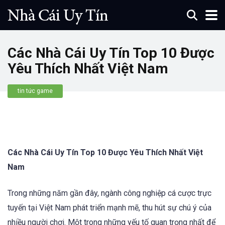
Các Nhà Cái Uy Tín Top 10 Được
Yêu Thích Nhất Việt Nam
tin tức game
Các Nhà Cái Uy Tín Top 10 Được Yêu Thích Nhất Việt
Nam
Trong những năm gần đây, ngành công nghiệp cá cược trực
tuyến tại Việt Nam phát triển mạnh mẽ, thu hút sự chú ý của
nhiều người chơi. Một trong những yếu tố quan trọng nhất để