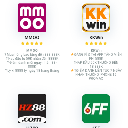
MMOO
KKWin
MMOO
KKWin
? Mưa hồng bao tặng đến 888.888K
ĐĂNG KÍ & TẢI APP TẶNG MIỄN
? Nạp đầu từ 50K nhận đến 8888K
PHÍ 588K
? Điểm danh mỗi ngày nhận 88 -
?NẠP ĐẦU 50K THƯỞNG ĐẾN
888K
18.888K
? Lỳ xì 8888 tỷ ngày 18 hàng tháng
TĐIỂM DANH LIÊN TỤC 7 NGÀY
NHẬN THƯỞNG IPHONE 16
PROMAX