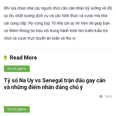
Khi lựa chọn nhà cái, người chơi cần cân nhắc kỹ lưỡng về độ
uy tín, chất lượng dịch vụ và các hình thức cá cược mà nhà
cái cung cấp. Hy vọng top 10 nhà cái uy tín trên sẽ giúp bạn
có thêm thông tin hữu ích trong hành trình tìm kiếm kiều trò
chơi cá cược trực tuyến an toàn và thú vị.
Read More
tin tức game
Tỷ số Na Uy vs Senegal trận đấu gay cấn
và những điểm nhấn đáng chú ý
3043
tin tức game