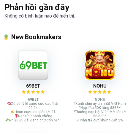
Phản hồi gần đây
Không có bình luận nào để hiển thị.
New Bookmakers
69BET
NOHU
69BET
NOHU
Xổ số tỷ lệ cược cực cao 1 ăn
?Xanh chín uy tín nhất Việt Nam
99.9k.
?Nạp đầu 50K tặng 8888K
Hoàn cược cao lên tới 2%
?Thưởng nạp Hội Viên Mới lên tới
Nạp rút nhanh chóng
58.888K
Nhiều ưu đãi đang chờ đón bạn !
?Hoàn trả cực khủng đến 2%