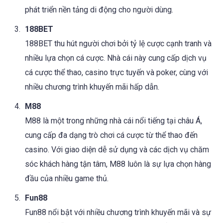
phát triển nền tảng di động cho người dùng.
188BET
188BET thu hút người chơi bởi tỷ lệ cược cạnh tranh và
nhiều lựa chọn cá cược. Nhà cái này cung cấp dịch vụ
cá cược thể thao, casino trực tuyến và poker, cùng với
nhiều chương trình khuyến mãi hấp dẫn.
M88
M88 là một trong những nhà cái nổi tiếng tại châu Á,
cung cấp đa dạng trò chơi cá cược từ thể thao đến
casino. Với giao diện dễ sử dụng và các dịch vụ chăm
sóc khách hàng tận tâm, M88 luôn là sự lựa chọn hàng
đầu của nhiều game thủ.
Fun88
Fun88 nổi bật với nhiều chương trình khuyến mãi và sự