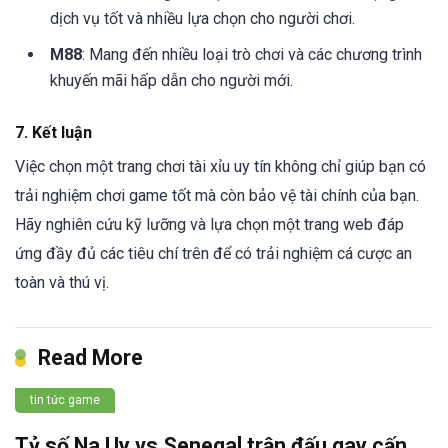
dịch vụ tốt và nhiều lựa chọn cho người chơi.
M88
: Mang đến nhiều loại trò chơi và các chương trình
khuyến mãi hấp dẫn cho người mới.
7. Kết luận
Việc chọn một trang chơi tài xỉu uy tín không chỉ giúp bạn có
trải nghiệm chơi game tốt mà còn bảo vệ tài chính của bạn.
Hãy nghiên cứu kỹ lưỡng và lựa chọn một trang web đáp
ứng đầy đủ các tiêu chí trên để có trải nghiệm cá cược an
toàn và thú vị.
Read More
tin tức game
Tỷ số Na Uy vs Senegal trận đấu gay cấn