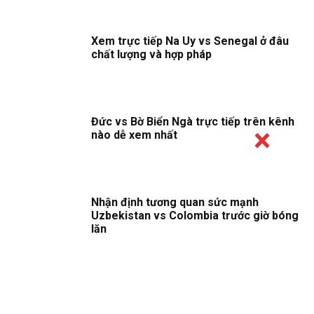
Xem trực tiếp Na Uy vs Senegal ở đâu
chất lượng và hợp pháp
Đức vs Bờ Biển Ngà trực tiếp trên kênh
nào dễ xem nhất
Nhận định tương quan sức mạnh
Uzbekistan vs Colombia trước giờ bóng
lăn