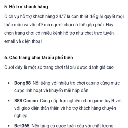
5. Hỗ trợ khách hàng
Dịch vụ hỗ trợ khách hàng 24/7 là cần thiết để giải quyết mọi
thắc mắc và vấn đề mà người chơi có thể gặp phải. Hãy
chọn trang chơi có nhiều kênh hỗ trợ như chat trực tuyến,
email và điện thoại.
6. Các trang chơi tài xỉu phổ biến
Dưới đây là một số trang chơi tài xỉu được đánh giá cao:
Bong88
: Nổi tiếng với nhiều trò chơi casino cùng mức
cược linh hoạt và khuyến mãi hấp dẫn.
888 Casino
: Cung cấp trải nghiệm chơi game tuyệt vời
với giao diện thân thiện và hỗ trợ khách hàng chuyên
nghiệp.
Bet365
: Nền tảng cá cược toàn cầu với chất lượng