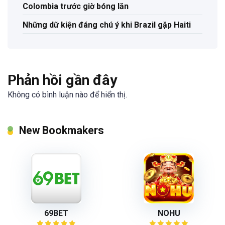
Colombia trước giờ bóng lăn
Những dữ kiện đáng chú ý khi Brazil gặp Haiti
Phản hồi gần đây
Không có bình luận nào để hiển thị.
New Bookmakers
69BET
NOHU