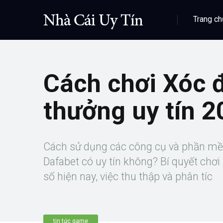
Trang ch
Cách chơi Xóc đ
thưởng uy tín 
Cách sử dụng các công cụ và phần mềm 
Dafabet có uy tín không? Bí quyết chơi
số hiện nay, việc thu thập và phân tíc
tin tức game