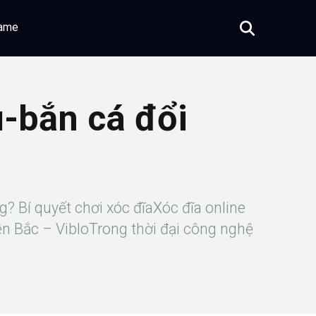
game
u-bắn cá đổi
? Bí quyết chơi xóc đĩaXóc đĩa online
iền Bắc – VibloTrong thời đại công nghệ