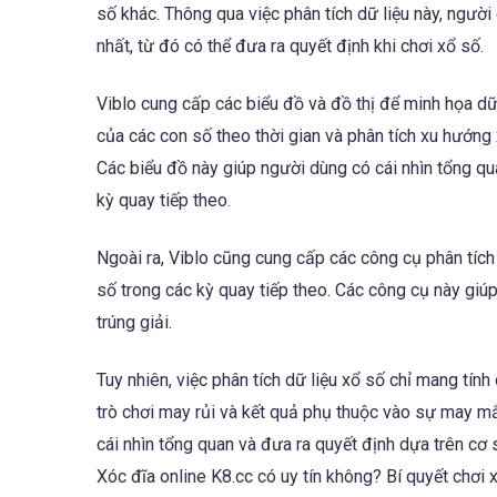
số khác. Thông qua việc phân tích dữ liệu này, người
nhất, từ đó có thể đưa ra quyết định khi chơi xổ số.
Viblo cung cấp các biểu đồ và đồ thị để minh họa dữ
của các con số theo thời gian và phân tích xu hướn
Các biểu đồ này giúp người dùng có cái nhìn tổng qu
kỳ quay tiếp theo.
Ngoài ra, Viblo cũng cung cấp các công cụ phân tích
số trong các kỳ quay tiếp theo. Các công cụ này giú
trúng giải.
Tuy nhiên, việc phân tích dữ liệu xổ số chỉ mang tí
trò chơi may rủi và kết quả phụ thuộc vào sự may mắ
cái nhìn tổng quan và đưa ra quyết định dựa trên cơ 
Xóc đĩa online K8.cc có uy tín không? Bí quyết chơi 