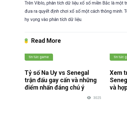
Trên Viblo, phân tích dữ liệu xổ số miền Bắc là một 
đưa ra quyết định chơi xổ số một cách thông minh. T
hy vọng vào phân tích dữ liệu.
Read More
tin tức game
tin tức
Tỷ số Na Uy vs Senegal
Xem tr
trận đấu gay cấn và những
Seneg
điểm nhấn đáng chú ý
và hợ
3025