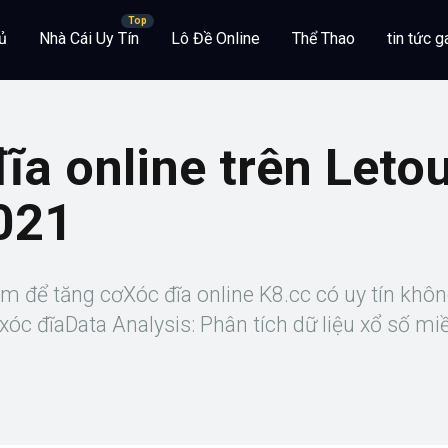
ủ
Nhà Cái Uy Tín
Lô Đề Online
Thể Thao
tin tức 
ĩa online trên Leto
2021
để tăng cơXóc đĩa online K8.cc có uy tín không
 xóc đĩaData Analysis: Phân tích dữ liệu xổ số m