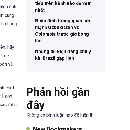
tiếp trên kênh nào dễ xem
hình ảnh
nhất
tín cung
Nhận định tương quan sức
anh chóng
mạnh Uzbekistan vs
Colombia trước giờ bóng
lăn
iên, hãy
Những dữ kiện đáng chú ý
ơi sẽ
khi Brazil gặp Haiti
hoản và
ính chất
Phản hồi gần
 mà còn
đây
 các điều
Không có bình luận nào để hiển thị.
New Bookmakers