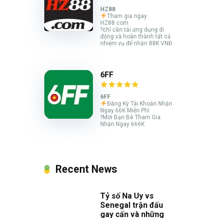
HZ88
Tham gia ngay
HZ88.com
?chỉ cần tải ứng dụng di
động và hoàn thành tất cả
nhiệm vụ để nhận 88K VNĐ
6FF
6FF
Đăng Ký Tài Khoản Nhận
Ngay 66K Miễn Phí
?Mời Bạn Bè Tham Gia
Nhận Ngay 666K
Recent News
Tỷ số Na Uy vs
Senegal trận đấu
gay cấn và những