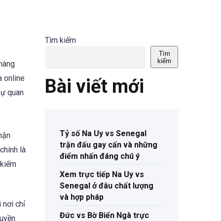
Tìm kiếm
Tìm
kiếm
 hàng
a online
Bài viết mới
sự quan
Tỷ số Na Uy vs Senegal
nhận
trận đấu gay cấn và những
chính là
điểm nhấn đáng chú ý
 kiếm
Xem trực tiếp Na Uy vs
Senegal ở đâu chất lượng
và hợp pháp
 nơi chỉ
Đức vs Bờ Biển Ngà trực
ruyền