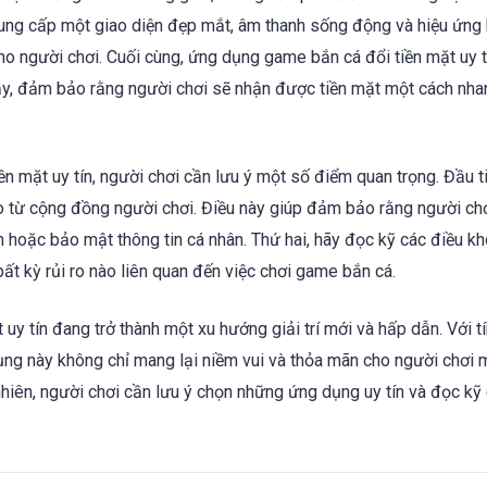
ung cấp một giao diện đẹp mắt, âm thanh sống động và hiệu ứng 
cho người chơi. Cuối cùng, ứng dụng game bắn cá đổi tiền mặt uy 
 cậy, đảm bảo rằng người chơi sẽ nhận được tiền mặt một cách nh
n mặt uy tín, người chơi cần lưu ý một số điểm quan trọng. Đầu t
o từ cộng đồng người chơi. Điều này giúp đảm bảo rằng người ch
n hoặc bảo mật thông tin cá nhân. Thứ hai, hãy đọc kỹ các điều k
bất kỳ rủi ro nào liên quan đến việc chơi game bắn cá.
y tín đang trở thành một xu hướng giải trí mới và hấp dẫn. Với t
 dụng này không chỉ mang lại niềm vui và thỏa mãn cho người chơi
hiên, người chơi cần lưu ý chọn những ứng dụng uy tín và đọc kỹ