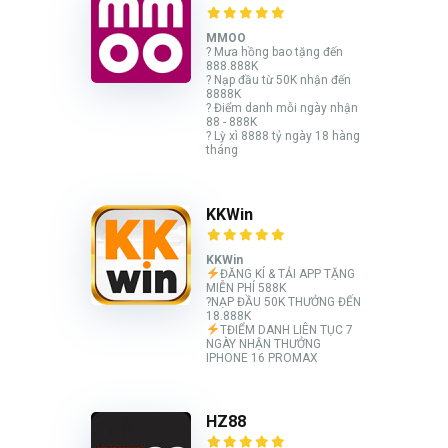
MMOO
? Mưa hồng bao tặng đến
888.888K
? Nạp đầu từ 50K nhận đến
8888K
? Điểm danh mỗi ngày nhận
88 - 888K
? Lỳ xì 8888 tỷ ngày 18 hàng
tháng
KKWin
KKWin
ĐĂNG KÍ & TẢI APP TẶNG
MIỄN PHÍ 588K
?NẠP ĐẦU 50K THƯỞNG ĐẾN
18.888K
TĐIỂM DANH LIÊN TỤC 7
NGÀY NHẬN THƯỞNG
IPHONE 16 PROMAX
HZ88