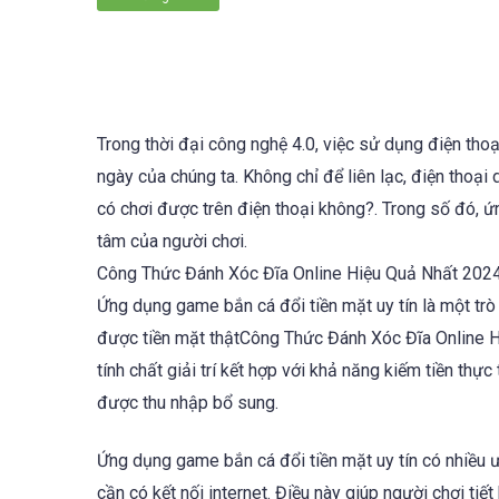
Trong thời đại công nghệ 4.0, việc sử dụng điện tho
ngày của chúng ta. Không chỉ để liên lạc, điện thoại
có chơi được trên điện thoại không?. Trong số đó, 
tâm của người chơi.
Công Thức Đánh Xóc Đĩa Online Hiệu Quả Nhất 202
Ứng dụng game bắn cá đổi tiền mặt uy tín là một trò 
được tiền mặt thậtCông Thức Đánh Xóc Đĩa Online H
tính chất giải trí kết hợp với khả năng kiếm tiền thực
được thu nhập bổ sung.
Ứng dụng game bắn cá đổi tiền mặt uy tín có nhiều ưu
cần có kết nối internet. Điều này giúp người chơi ti