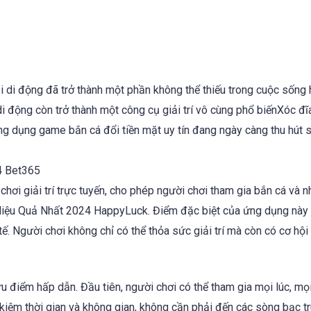
ại di động đã trở thành một phần không thể thiếu trong cuộc sống
 di động còn trở thành một công cụ giải trí vô cùng phổ biếnXóc đĩ
ứng dụng game bắn cá đổi tiền mặt uy tín đang ngày càng thu hút 
4 Bet365
chơi giải trí trực tuyến, cho phép người chơi tham gia bắn cá và 
iệu Quả Nhất 2024 HappyLuck. Điểm đặc biệt của ứng dụng này 
 tế. Người chơi không chỉ có thể thỏa sức giải trí mà còn có cơ hội
 điểm hấp dẫn. Đầu tiên, người chơi có thể tham gia mọi lúc, mọi
ết kiệm thời gian và không gian, không cần phải đến các sòng bạc t