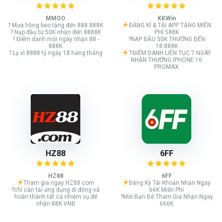
MMOO
KKWin
? Mưa hồng bao tặng đến 888.888K
ĐĂNG KÍ & TẢI APP TẶNG MIỄN
? Nạp đầu từ 50K nhận đến 8888K
PHÍ 588K
? Điểm danh mỗi ngày nhận 88 -
?NẠP ĐẦU 50K THƯỞNG ĐẾN
888K
18.888K
? Lỳ xì 8888 tỷ ngày 18 hàng tháng
TĐIỂM DANH LIÊN TỤC 7 NGÀY
NHẬN THƯỞNG IPHONE 16
PROMAX
HZ88
6FF
HZ88
6FF
Tham gia ngay HZ88.com
Đăng Ký Tài Khoản Nhận Ngay
?chỉ cần tải ứng dụng di động và
66K Miễn Phí
hoàn thành tất cả nhiệm vụ để
?Mời Bạn Bè Tham Gia Nhận Ngay
nhận 88K VNĐ
666K