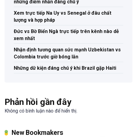
những điểm nhấn đáng chú ý
Xem trực tiếp Na Uy vs Senegal ở đâu chất
lượng và hợp pháp
Đức vs Bờ Biển Ngà trực tiếp trên kênh nào dễ
xem nhất
Nhận định tương quan sức mạnh Uzbekistan vs
Colombia trước giờ bóng lăn
Những dữ kiện đáng chú ý khi Brazil gặp Haiti
Phản hồi gần đây
Không có bình luận nào để hiển thị.
New Bookmakers