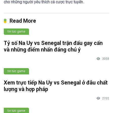
cho những người yêu thích cá cược trực tuyến.
Read More
tin tức game
Tỷ số Na Uy vs Senegal trận đấu gay cấn
và những điểm nhấn đáng chú ý
3058
tin tức game
Xem trực tiếp Na Uy vs Senegal ở đâu chất
lượng và hợp pháp
2702
tin tức game