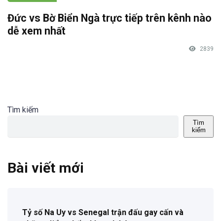
Đức vs Bờ Biển Ngà trực tiếp trên kênh nào
dễ xem nhất
2839
Tìm kiếm
Tìm
kiếm
Bài viết mới
Tỷ số Na Uy vs Senegal trận đấu gay cấn và