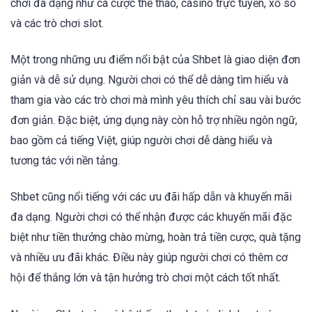
chơi đa dạng như cá cược thể thao, casino trực tuyến, xổ số
và các trò chơi slot.
Một trong những ưu điểm nổi bật của Shbet là giao diện đơn
giản và dễ sử dụng. Người chơi có thể dễ dàng tìm hiểu và
tham gia vào các trò chơi mà mình yêu thích chỉ sau vài bước
đơn giản. Đặc biệt, ứng dụng này còn hỗ trợ nhiều ngôn ngữ,
bao gồm cả tiếng Việt, giúp người chơi dễ dàng hiểu và
tương tác với nền tảng.
Shbet cũng nổi tiếng với các ưu đãi hấp dẫn và khuyến mãi
đa dạng. Người chơi có thể nhận được các khuyến mãi đặc
biệt như tiền thưởng chào mừng, hoàn trả tiền cược, quà tặng
và nhiều ưu đãi khác. Điều này giúp người chơi có thêm cơ
hội để thắng lớn và tận hưởng trò chơi một cách tốt nhất.