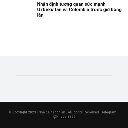
Nhận định tương quan sức mạnh
Uzbekistan vs Colombia trước giờ bóng
lăn
© Copyright 2023 | Nhà cái tặng tiền . All Rights Reserved | Telegram：
@Nhacai8899