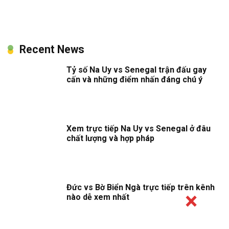
Recent News
Tỷ số Na Uy vs Senegal trận đấu gay
cấn và những điểm nhấn đáng chú ý
Xem trực tiếp Na Uy vs Senegal ở đâu
chất lượng và hợp pháp
Đức vs Bờ Biển Ngà trực tiếp trên kênh
nào dễ xem nhất