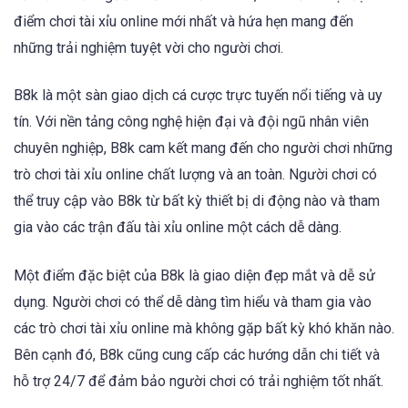
điểm chơi tài xỉu online mới nhất và hứa hẹn mang đến
những trải nghiệm tuyệt vời cho người chơi.
B8k là một sàn giao dịch cá cược trực tuyến nổi tiếng và uy
tín. Với nền tảng công nghệ hiện đại và đội ngũ nhân viên
chuyên nghiệp, B8k cam kết mang đến cho người chơi những
trò chơi tài xỉu online chất lượng và an toàn. Người chơi có
thể truy cập vào B8k từ bất kỳ thiết bị di động nào và tham
gia vào các trận đấu tài xỉu online một cách dễ dàng.
Một điểm đặc biệt của B8k là giao diện đẹp mắt và dễ sử
dụng. Người chơi có thể dễ dàng tìm hiểu và tham gia vào
các trò chơi tài xỉu online mà không gặp bất kỳ khó khăn nào.
Bên cạnh đó, B8k cũng cung cấp các hướng dẫn chi tiết và
hỗ trợ 24/7 để đảm bảo người chơi có trải nghiệm tốt nhất.