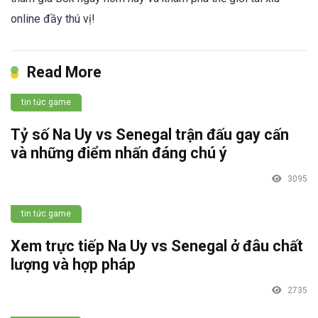
online đầy thú vị!
Read More
tin tức game
Tỷ số Na Uy vs Senegal trận đấu gay cấn
và những điểm nhấn đáng chú ý
3095
tin tức game
Xem trực tiếp Na Uy vs Senegal ở đâu chất
lượng và hợp pháp
2735