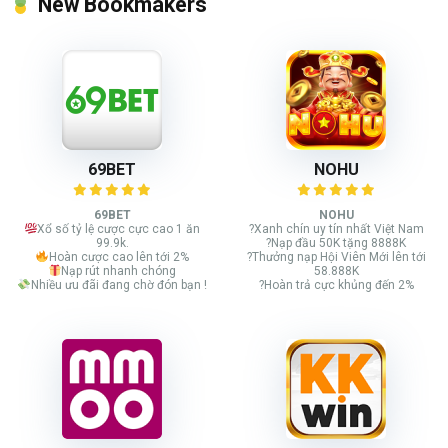
New Bookmakers
69BET
NOHU
69BET
NOHU
Xổ số tỷ lệ cược cực cao 1 ăn
?Xanh chín uy tín nhất Việt Nam
99.9k.
?Nạp đầu 50K tặng 8888K
Hoàn cược cao lên tới 2%
?Thưởng nạp Hội Viên Mới lên tới
Nạp rút nhanh chóng
58.888K
Nhiều ưu đãi đang chờ đón bạn !
?Hoàn trả cực khủng đến 2%