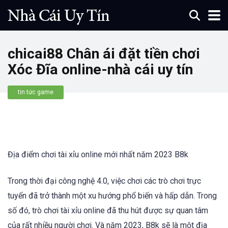
chicai88 Chân ái đặt tiền chơi
Xóc Đĩa online-nhà cái uy tín
tin tức game
Địa điểm chơi tài xỉu online mới nhất năm 2023 B8k
Trong thời đại công nghệ 4.0, việc chơi các trò chơi trực
tuyến đã trở thành một xu hướng phổ biến và hấp dẫn. Trong
số đó, trò chơi tài xỉu online đã thu hút được sự quan tâm
của rất nhiều người chơi. Và năm 2023, B8k sẽ là một địa