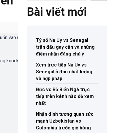
rên
Bài viết mới
ình so sánh tỷ lệ kèo cùng thời điểm giữa các nhà cái, ghi lại biên lợi nhuận trung bình theo từng giải đấu.</p>
<p>Thang điểm: mỗi tiêu chí chấm từ 1–10, trọng số khác nhau (tỷ lệ kèo, nạp rút, uy tín được x2). Tổng điểm quy đổi về thang 100. Nhà cái trên 85 điểm: nên chơi dài hạn; 75–85: chơi được nhưng nên hạn chế số vốn; dưới 75: chỉ cân nhắc nếu có lý do đặc biệt, không phù hợp cho giai đoạn cao trào knock out.</p>

<h2>Review chi tiết top nhà cái nổi bật cho giai đoạn knock out</h2>
<p>Dưới đây là đánh giá chi tiết một số nhà cái nổi bật, dựa trên trải nghiệm thực tế khi vào kèo các trận mang tính chất sống còn như dự đoán India World Cup vòng knock out:</p>

<h3>W88 – Toàn diện, kèo châu Á ổn định</h3>
<p>W88 là một trong những nhà cái lâu năm, giấy phép rõ ràng, thương hiệu mạnh ở thị trường châu Á. Điểm mạnh: tỷ lệ kèo châu Á rất cạnh tranh, đặc biệt với các trận đội châu Á như India gặp đối thủ Tây Á hoặc Đông Nam Á; biên lợi nhuận thường dao động 3,5–4,0%. Nền tảng kèo live ổn định, ít bị treo khi trận nóng. Điểm yếu: rollover khuyến mãi hơi cao, 
Tỷ số Na Uy vs Senegal
trận đấu gay cấn và những
điểm nhấn đáng chú ý
Xem trực tiếp Na Uy vs
Senegal ở đâu chất lượng
và hợp pháp
Đức vs Bờ Biển Ngà trực
tiếp trên kênh nào dễ xem
nhất
Nhận định tương quan sức
mạnh Uzbekistan vs
Colombia trước giờ bóng