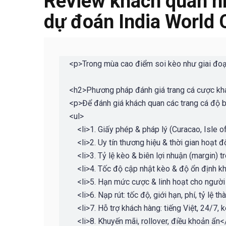
Review khách quan nh
dự đoán India World 
<p>Trong mùa cao điểm soi kèo như giai đoạn dự đoán India World Cup vòng knock out, người chơi rất dễ bị cuốn vào những bài “review” nhà cái thực chất chỉ là quảng cáo trá hình. Review thật dựa trên dữ liệu, trải nghiệm nạp rút, so sánh tỷ lệ kèo và phản hồi cộng đồng; còn review quảng cáo thường chỉ liệt kê ưu điểm, tặng khuyến mãi khủng nhưng né mọi rủi ro. Bài viết này tổng hợp, phân tích và chấm điểm các nhà cái dựa trên trải nghiệm thực chiến 11 năm cá cược, giúp bạn chọn đúng sân chơi an toàn để vào kèo, đặc biệt cho các kèo châu Á, kèo tài xỉu, kèo đặc biệt trong giai đoạn knock out.</p>

<h2>Phương pháp đánh giá trang cá cược khách quan</h2>
<p>Để đánh giá khách quan các trang cá độ bóng đá uy tín nhất phục vụ giai đoạn dự đoán