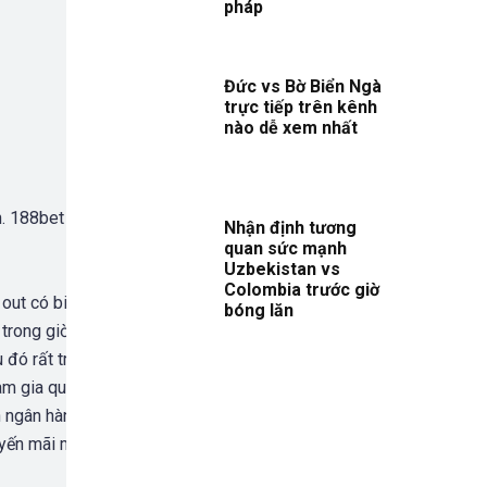
pháp
Đức vs Bờ Biển Ngà
trực tiếp trên kênh
nào dễ xem nhất
Nhận định tương
quan sức mạnh
Uzbekistan vs
Colombia trước giờ
bóng lăn