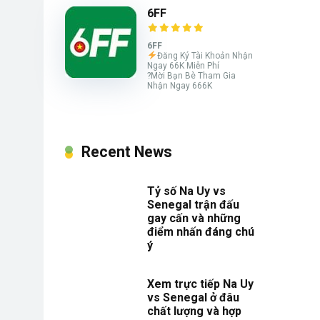
6FF
6FF
Đăng Ký Tài Khoản Nhận
Ngay 66K Miễn Phí
?Mời Bạn Bè Tham Gia
Nhận Ngay 666K
Recent News
Tỷ số Na Uy vs
Senegal trận đấu
gay cấn và những
điểm nhấn đáng chú
ý
Xem trực tiếp Na Uy
vs Senegal ở đâu
chất lượng và hợp