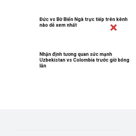
Đức vs Bờ Biển Ngà trực tiếp trên kênh
nào dễ xem nhất
Nhận định tương quan sức mạnh
Uzbekistan vs Colombia trước giờ bóng
lăn