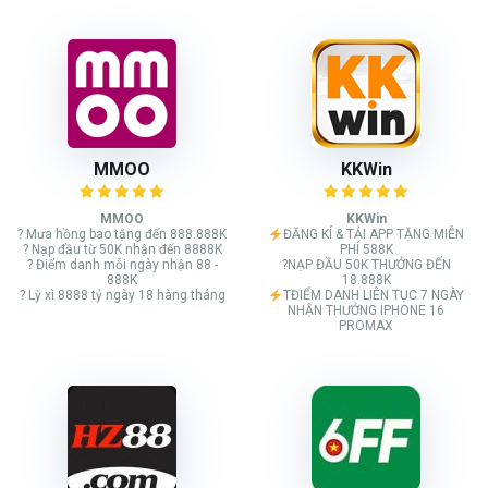
MMOO
KKWin
MMOO
KKWin
? Mưa hồng bao tặng đến 888.888K
ĐĂNG KÍ & TẢI APP TẶNG MIỄN
? Nạp đầu từ 50K nhận đến 8888K
PHÍ 588K
? Điểm danh mỗi ngày nhận 88 -
?NẠP ĐẦU 50K THƯỞNG ĐẾN
888K
18.888K
? Lỳ xì 8888 tỷ ngày 18 hàng tháng
TĐIỂM DANH LIÊN TỤC 7 NGÀY
NHẬN THƯỞNG IPHONE 16
PROMAX