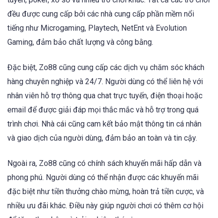
đều được cung cấp bởi các nhà cung cấp phần mềm nổi
tiếng như Microgaming, Playtech, NetEnt và Evolution
Gaming, đảm bảo chất lượng và công bằng.
Đặc biệt, Zo88 cũng cung cấp các dịch vụ chăm sóc khách
hàng chuyên nghiệp và 24/7. Người dùng có thể liên hệ với
nhân viên hỗ trợ thông qua chat trực tuyến, điện thoại hoặc
email để được giải đáp mọi thắc mắc và hỗ trợ trong quá
trình chơi. Nhà cái cũng cam kết bảo mật thông tin cá nhân
và giao dịch của người dùng, đảm bảo an toàn và tin cậy.
Ngoài ra, Zo88 cũng có chính sách khuyến mãi hấp dẫn và
phong phú. Người dùng có thể nhận được các khuyến mãi
đặc biệt như tiền thưởng chào mừng, hoàn trả tiền cược, và
nhiều ưu đãi khác. Điều này giúp người chơi có thêm cơ hội