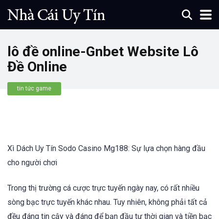
lô đề online-Gnbet Website Lô
Đề Online
tin tức game
Xì Dách Uy Tín Sodo Casino Mg188: Sự lựa chọn hàng đầu
cho người chơi
Trong thị trường cá cược trực tuyến ngày nay, có rất nhiều
sòng bạc trực tuyến khác nhau. Tuy nhiên, không phải tất cả
đều đáng tin cậy và đáng để bạn đầu tư thời gian và tiền bạc