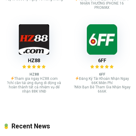
NHẬN THƯỞNG IPHONE 16
PROMAX
HZ88
6FF
HZ88
6FF
Tham gia ngay HZ88.com
Đăng Ký Tài Khoản Nhận Ngay
?chỉ cần tải ứng dụng di động và
66K Miễn Phí
hoàn thành tất cả nhiệm vụ để
?Mời Bạn Bè Tham Gia Nhận Ngay
nhận 88K VNĐ
666K
Recent News