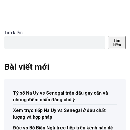
Tìm kiếm
Tìm
kiếm
Bài viết mới
Tỷ số Na Uy vs Senegal trận đấu gay cấn và
những điểm nhấn đáng chú ý
Xem trực tiếp Na Uy vs Senegal ở đâu chất
lượng và hợp pháp
Đức vs Bờ Biển Ngà trực tiếp trên kênh nào dễ