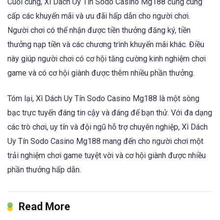
Cuối cùng, Xì Dách Uy Tín Sodo Casino Mg188 cũng cung
cấp các khuyến mãi và ưu đãi hấp dẫn cho người chơi.
Người chơi có thể nhận được tiền thưởng đăng ký, tiền
thưởng nạp tiền và các chương trình khuyến mãi khác. Điều
này giúp người chơi có cơ hội tăng cường kinh nghiệm chơi
game và có cơ hội giành được thêm nhiều phần thưởng.
Tóm lại, Xì Dách Uy Tín Sodo Casino Mg188 là một sòng
bạc trực tuyến đáng tin cậy và đáng để bạn thử. Với đa dạng
các trò chơi, uy tín và đội ngũ hỗ trợ chuyên nghiệp, Xì Dách
Uy Tín Sodo Casino Mg188 mang đến cho người chơi một
trải nghiệm chơi game tuyệt vời và cơ hội giành được nhiều
phần thưởng hấp dẫn.
Read More