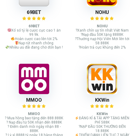
69BET
NOHU
69BET
NOHU
Xổ số tỷ lệ cược cực cao 1 ăn
?Xanh chín uy tín nhất Việt Nam
99.9k.
?Nạp đầu 50K tặng 8888K
Hoàn cược cao lên tới 2%
?Thưởng nạp Hội Viên Mới lên tới
Nạp rút nhanh chóng
58.888K
Nhiều ưu đãi đang chờ đón bạn !
?Hoàn trả cực khủng đến 2%
MMOO
KKWin
MMOO
KKWin
? Mưa hồng bao tặng đến 888.888K
ĐĂNG KÍ & TẢI APP TẶNG MIỄN
? Nạp đầu từ 50K nhận đến 8888K
PHÍ 588K
? Điểm danh mỗi ngày nhận 88 -
?NẠP ĐẦU 50K THƯỞNG ĐẾN
888K
18.888K
? Lỳ xì 8888 tỷ ngày 18 hàng tháng
TĐIỂM DANH LIÊN TỤC 7 NGÀY