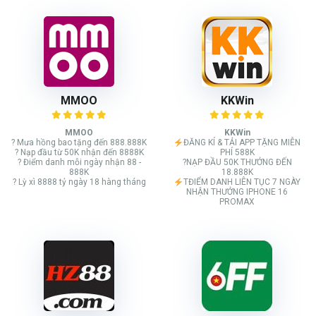
MMOO
KKWin
MMOO
KKWin
? Mưa hồng bao tặng đến 888.888K
ĐĂNG KÍ & TẢI APP TẶNG MIỄN
? Nạp đầu từ 50K nhận đến 8888K
PHÍ 588K
? Điểm danh mỗi ngày nhận 88 -
?NẠP ĐẦU 50K THƯỞNG ĐẾN
888K
18.888K
? Lỳ xì 8888 tỷ ngày 18 hàng tháng
TĐIỂM DANH LIÊN TỤC 7 NGÀY
NHẬN THƯỞNG IPHONE 16
PROMAX