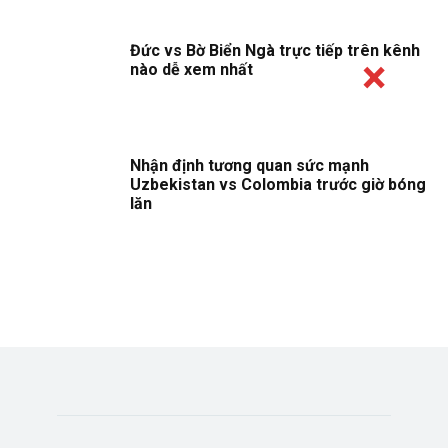
Đức vs Bờ Biển Ngà trực tiếp trên kênh
nào dễ xem nhất
Nhận định tương quan sức mạnh
Uzbekistan vs Colombia trước giờ bóng
lăn