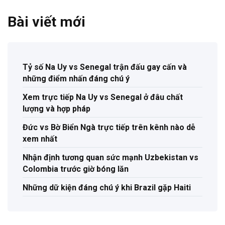
Bài viết mới
Tỷ số Na Uy vs Senegal trận đấu gay cấn và
những điểm nhấn đáng chú ý
Xem trực tiếp Na Uy vs Senegal ở đâu chất
lượng và hợp pháp
Đức vs Bờ Biển Ngà trực tiếp trên kênh nào dễ
xem nhất
Nhận định tương quan sức mạnh Uzbekistan vs
Colombia trước giờ bóng lăn
Những dữ kiện đáng chú ý khi Brazil gặp Haiti