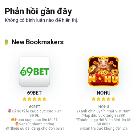
Phản hồi gần đây
Không có bình luận nào để hiển thị.
New Bookmakers
69BET
NOHU
69BET
NOHU
Xổ số tỷ lệ cược cực cao 1 ăn
?Xanh chín uy tín nhất Việt Nam
99.9k.
?Nạp đầu 50K tặng 8888K
Hoàn cược cao lên tới 2%
?Thưởng nạp Hội Viên Mới lên tới
Nạp rút nhanh chóng
58.888K
Nhiều ưu đãi đang chờ đón bạn !
?Hoàn trả cực khủng đến 2%