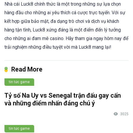
Nhà cái Luck8 chính thức là một trong những sự lựa chọn
hàng đầu cho những ai yêu thích cá cược trực tuyến. Với sự
kết hợp giữa bảo mật, đa dạng trò chơi và dịch vụ khách
hàng tận tình, Luck8 xứng đáng là một điểm đến lý tưởng
cho những ai đam mê casino. Hãy tham gia ngay hôm nay để
trải nghiệm những điều tuyệt vời mà Luck8 mang lại!
Read More
tin tức game
Tỷ số Na Uy vs Senegal trận đấu gay cấn
và những điểm nhấn đáng chú ý
3025
tin tức game