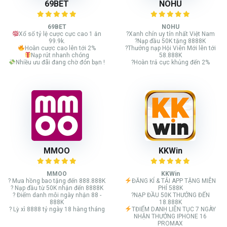
69BET
NOHU
69BET
NOHU
Xổ số tỷ lệ cược cực cao 1 ăn
?Xanh chín uy tín nhất Việt Nam
99.9k.
?Nạp đầu 50K tặng 8888K
Hoàn cược cao lên tới 2%
?Thưởng nạp Hội Viên Mới lên tới
Nạp rút nhanh chóng
58.888K
Nhiều ưu đãi đang chờ đón bạn !
?Hoàn trả cực khủng đến 2%
MMOO
KKWin
MMOO
KKWin
? Mưa hồng bao tặng đến 888.888K
ĐĂNG KÍ & TẢI APP TẶNG MIỄN
? Nạp đầu từ 50K nhận đến 8888K
PHÍ 588K
? Điểm danh mỗi ngày nhận 88 -
?NẠP ĐẦU 50K THƯỞNG ĐẾN
888K
18.888K
? Lỳ xì 8888 tỷ ngày 18 hàng tháng
TĐIỂM DANH LIÊN TỤC 7 NGÀY
NHẬN THƯỞNG IPHONE 16
PROMAX