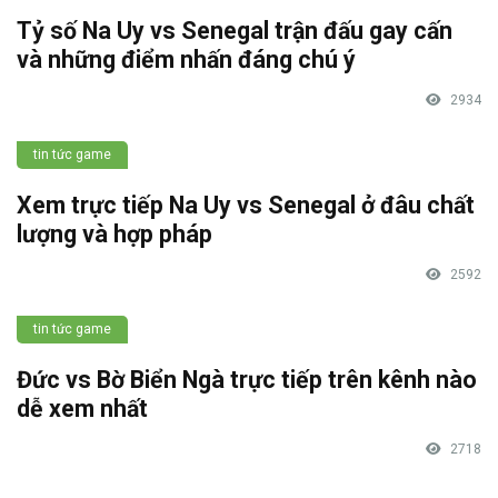
Tỷ số Na Uy vs Senegal trận đấu gay cấn
và những điểm nhấn đáng chú ý
2934
tin tức game
Xem trực tiếp Na Uy vs Senegal ở đâu chất
lượng và hợp pháp
2592
tin tức game
Đức vs Bờ Biển Ngà trực tiếp trên kênh nào
dễ xem nhất
2718