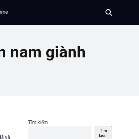
game
in nam giành
Tìm kiếm
Tìm
kiếm
đã và