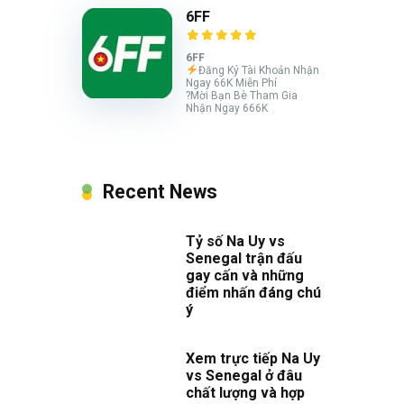
6FF
6FF
Đăng Ký Tài Khoản Nhận
Ngay 66K Miễn Phí
?Mời Bạn Bè Tham Gia
Nhận Ngay 666K
Recent News
Tỷ số Na Uy vs
Senegal trận đấu
gay cấn và những
điểm nhấn đáng chú
ý
Xem trực tiếp Na Uy
vs Senegal ở đâu
chất lượng và hợp