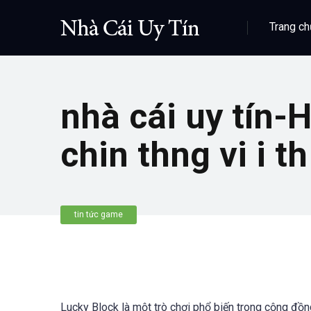
Trang ch
nhà cái uy tín-
chin thng vi i t
tin tức game
Lucky Block là một trò chơi phổ biến trong cộng đồn