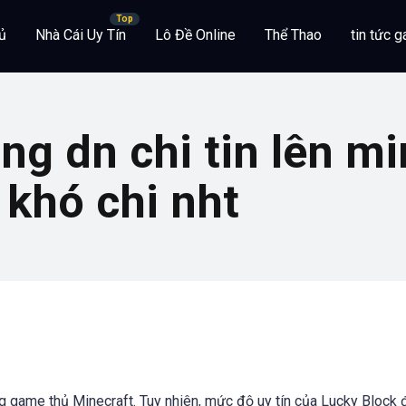
ủ
Nhà Cái Uy Tín
Lô Đề Online
Thể Thao
tin tức 
Hng dn chi tin lên m
h khó chi nht
g game thủ Minecraft. Tuy nhiên, mức độ uy tín của Lucky Block 