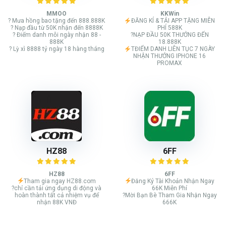
MMOO
KKWin
? Mưa hồng bao tặng đến 888.888K
ĐĂNG KÍ & TẢI APP TẶNG MIỄN
? Nạp đầu từ 50K nhận đến 8888K
PHÍ 588K
? Điểm danh mỗi ngày nhận 88 -
?NẠP ĐẦU 50K THƯỞNG ĐẾN
888K
18.888K
? Lỳ xì 8888 tỷ ngày 18 hàng tháng
TĐIỂM DANH LIÊN TỤC 7 NGÀY
NHẬN THƯỞNG IPHONE 16
PROMAX
HZ88
6FF
HZ88
6FF
Tham gia ngay HZ88.com
Đăng Ký Tài Khoản Nhận Ngay
?chỉ cần tải ứng dụng di động và
66K Miễn Phí
hoàn thành tất cả nhiệm vụ để
?Mời Bạn Bè Tham Gia Nhận Ngay
nhận 88K VNĐ
666K