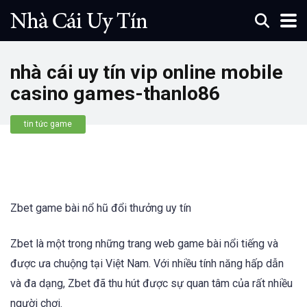
nhà cái uy tín vip online mobile
casino games-thanlo86
tin tức game
Zbet game bài nổ hũ đổi thưởng uy tín
Zbet là một trong những trang web game bài nổi tiếng và
được ưa chuộng tại Việt Nam. Với nhiều tính năng hấp dẫn
và đa dạng, Zbet đã thu hút được sự quan tâm của rất nhiều
người chơi.