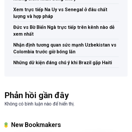
Xem trực tiếp Na Uy vs Senegal ở đâu chất
lượng và hợp pháp
Đức vs Bờ Biển Ngà trực tiếp trên kênh nào dễ
xem nhất
Nhận định tương quan sức mạnh Uzbekistan vs
Colombia trước giờ bóng lăn
Những dữ kiện đáng chú ý khi Brazil gặp Haiti
Phản hồi gần đây
Không có bình luận nào để hiển thị.
New Bookmakers