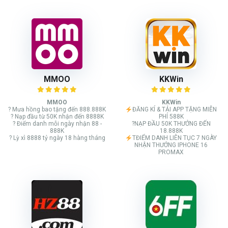
MMOO
KKWin
MMOO
KKWin
? Mưa hồng bao tặng đến 888.888K
ĐĂNG KÍ & TẢI APP TẶNG MIỄN
? Nạp đầu từ 50K nhận đến 8888K
PHÍ 588K
? Điểm danh mỗi ngày nhận 88 -
?NẠP ĐẦU 50K THƯỞNG ĐẾN
888K
18.888K
? Lỳ xì 8888 tỷ ngày 18 hàng tháng
TĐIỂM DANH LIÊN TỤC 7 NGÀY
NHẬN THƯỞNG IPHONE 16
PROMAX