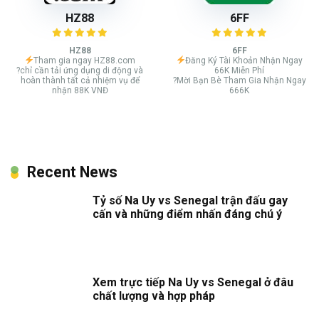
HZ88
6FF
HZ88
6FF
Tham gia ngay HZ88.com
Đăng Ký Tài Khoản Nhận Ngay
?chỉ cần tải ứng dụng di động và
66K Miễn Phí
hoàn thành tất cả nhiệm vụ để
?Mời Bạn Bè Tham Gia Nhận Ngay
nhận 88K VNĐ
666K
Recent News
Tỷ số Na Uy vs Senegal trận đấu gay
cấn và những điểm nhấn đáng chú ý
Xem trực tiếp Na Uy vs Senegal ở đâu
chất lượng và hợp pháp