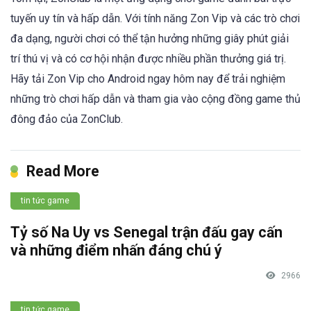
tuyến uy tín và hấp dẫn. Với tính năng Zon Vip và các trò chơi
đa dạng, người chơi có thể tận hưởng những giây phút giải
trí thú vị và có cơ hội nhận được nhiều phần thưởng giá trị.
Hãy tải Zon Vip cho Android ngay hôm nay để trải nghiệm
những trò chơi hấp dẫn và tham gia vào cộng đồng game thủ
đông đảo của ZonClub.
Read More
tin tức game
Tỷ số Na Uy vs Senegal trận đấu gay cấn
và những điểm nhấn đáng chú ý
2966
tin tức game