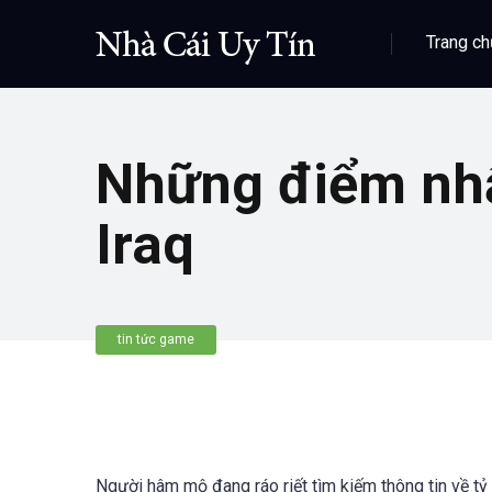
Trang ch
Những điểm nhấ
Iraq
tin tức game
Người hâm mộ đang ráo riết tìm kiếm thông tin về tỷ 