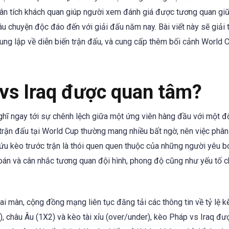
ân tích khách quan giúp người xem đánh giá được tương quan giữ
u chuyện độc đáo đến với giải đấu năm nay. Bài viết này sẽ giải t
trung lập về diễn biến trận đấu, và cung cấp thêm bối cảnh World
 vs Iraq được quan tâm?
ghĩ ngay tới sự chênh lệch giữa một ứng viên hàng đầu với một độ
c trận đấu tại World Cup thường mang nhiều bất ngờ, nên việc phân
cứu kèo trước trận là thói quen quen thuộc của những người yêu 
án và cân nhắc tương quan đội hình, phong độ cũng như yếu tố c
 màn, cộng đồng mạng liên tục đăng tải các thông tin về tỷ lệ k
), châu Âu (1X2) và kèo tài xỉu (over/under), kèo Pháp vs Iraq đư