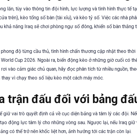
 lăn, tùy vào thông tin đội hình, lực lượng và tình hình thực tế tại
trên), kèo tổng số bàn (tài xỉu), và kèo tỷ số. Việc các nhà phâ
ều khả năng Iraq sẽ chơi phòng ngự số đông, khiến số bàn thắng t
 phong độ từng cầu thủ, tình hình chấn thương cập nhật theo thời
i World Cup 2026. Ngoài ra, biến động kèo ở những giờ cuối có th
 rơi vào cảm giác chủ quan, hãy đọc phân tích từ nhiều nguồn, the
n thay vì chạy theo số liệu kèo một cách máy móc.
ĩa trận đấu đối với bảng đấ
hể giữ vai trò quyết định cả về cục diện bảng và tâm lý các đội. N
, tạo động lực tâm lý cho những vòng sau. Ngược lại, nếu Iraq giữ
ng có thể trở nên khốc liệt hơn, ảnh hưởng tới các trận còn lại.