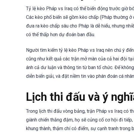
Tỷ lệ kèo Pháp vs Iraq có thể biến động trước giờ bóng
Các kèo phổ biến sẽ gồm kèo chấp (Pháp thường ở cửa 
đưa ra kèo chấp sâu cho Pháp là dễ hiểu, nhưng nhi
có thể thấp hơn dự đoán ban đầu.
Người tìm kiếm tỷ lệ kèo Pháp vs Iraq nên chú ý đến
cũng như kết quả các trận mở màn của cả hai đội tạ
ánh cả dư luận và thông tin từ ban tổ chức. Để không
diễn biến giải, và đặt niềm tin vào phán đoán cá nhâ
Lịch thi đấu và ý ngh
Trong lịch thi đấu vòng bảng, trận Pháp vs Iraq có t
giành chiến thắng đậm, họ sẽ củng cố cơ hội đi tiếp
khung thành, thậm chí có điểm, sự cạnh tranh trong bả