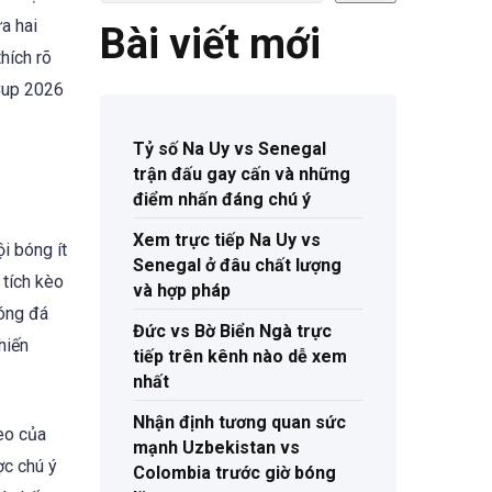
a hai
Bài viết mới
hích rõ
 Cup 2026
Tỷ số Na Uy vs Senegal
trận đấu gay cấn và những
điểm nhấn đáng chú ý
Xem trực tiếp Na Uy vs
i bóng ít
Senegal ở đâu chất lượng
 tích kèo
và hợp pháp
bóng đá
Đức vs Bờ Biển Ngà trực
hiến
tiếp trên kênh nào dễ xem
nhất
Nhận định tương quan sức
èo của
mạnh Uzbekistan vs
ợc chú ý
Colombia trước giờ bóng