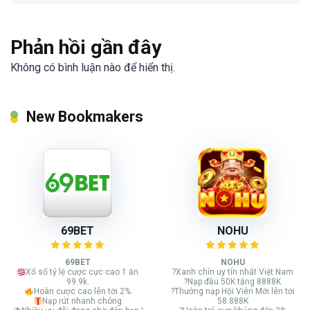
Phản hồi gần đây
Không có bình luận nào để hiển thị.
New Bookmakers
69BET
NOHU
69BET
NOHU
Xổ số tỷ lệ cược cực cao 1 ăn
?Xanh chín uy tín nhất Việt Nam
99.9k.
?Nạp đầu 50K tặng 8888K
Hoàn cược cao lên tới 2%
?Thưởng nạp Hội Viên Mới lên tới
Nạp rút nhanh chóng
58.888K