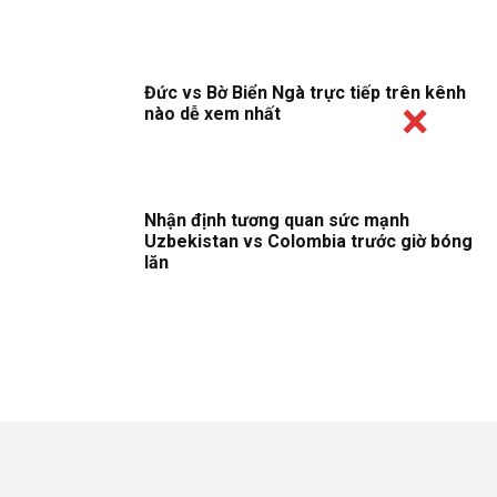
Đức vs Bờ Biển Ngà trực tiếp trên kênh
nào dễ xem nhất
Nhận định tương quan sức mạnh
Uzbekistan vs Colombia trước giờ bóng
lăn