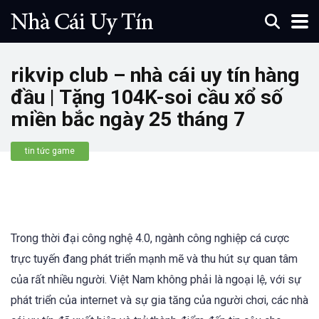
rikvip club – nhà cái uy tín hàng
đầu | Tặng 104K-soi cầu xổ số
miền bắc ngày 25 tháng 7
tin tức game
Trong thời đại công nghệ 4.0, ngành công nghiệp cá cược
trực tuyến đang phát triển mạnh mẽ và thu hút sự quan tâm
của rất nhiều người. Việt Nam không phải là ngoại lệ, với sự
phát triển của internet và sự gia tăng của người chơi, các nhà