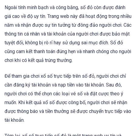
Ngoài tính minh bạch và công bằng, số đỏ còn được đánh
giá cao về độ uy tín. Trang web này đã hoạt động trong nhiều
năm và nhận được sự tin tưởng từ đông đảo người chơi. Các
thông tin cá nhân và tài khoản của người chơi được bảo mật
tuyệt đối, không bị rò rỉ hay sử dụng sai mục đích. Số đỏ
cũng cam kết thanh toán đúng hẹn và nhanh chóng cho người
chơi khi có kết quả trúng thưởng.
Để tham gia chơi xổ số trực tiếp trên số đỏ, người chơi chỉ
cần đăng ký tài khoản và nạp tiền vào tài khoản. Sau đó,
người chơi có thể chọn các loại vé số và đặt cược theo ý
muốn. Khi kết quả xổ số được công bố, người chơi sẽ nhận
được thông báo và tiền thưởng sẽ được chuyển trực tiếp vào
tài khoản.
Tóm lại, xổ số trực tiếp số đỏ là một trang web uy tín và