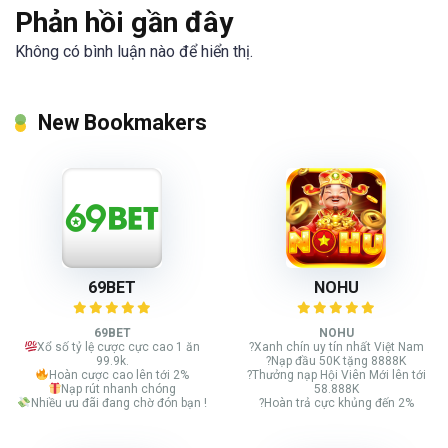
Phản hồi gần đây
Không có bình luận nào để hiển thị.
New Bookmakers
69BET
NOHU
69BET
NOHU
Xổ số tỷ lệ cược cực cao 1 ăn
?Xanh chín uy tín nhất Việt Nam
99.9k.
?Nạp đầu 50K tặng 8888K
Hoàn cược cao lên tới 2%
?Thưởng nạp Hội Viên Mới lên tới
Nạp rút nhanh chóng
58.888K
Nhiều ưu đãi đang chờ đón bạn !
?Hoàn trả cực khủng đến 2%