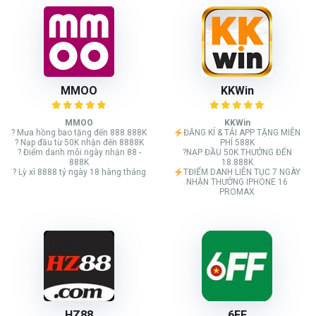
MMOO
KKWin
MMOO
KKWin
? Mưa hồng bao tặng đến 888.888K
ĐĂNG KÍ & TẢI APP TẶNG MIỄN
? Nạp đầu từ 50K nhận đến 8888K
PHÍ 588K
? Điểm danh mỗi ngày nhận 88 -
?NẠP ĐẦU 50K THƯỞNG ĐẾN
888K
18.888K
? Lỳ xì 8888 tỷ ngày 18 hàng tháng
TĐIỂM DANH LIÊN TỤC 7 NGÀY
NHẬN THƯỞNG IPHONE 16
PROMAX
HZ88
6FF