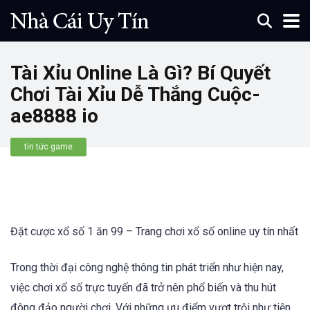
Tài Xỉu Online Là Gì? Bí Quyết
Chơi Tài Xỉu Dễ Thắng Cuộc-
ae8888 io
tin tức game
Đặt cược xổ số 1 ăn 99 – Trang chơi xổ số online uy tín nhất
Trong thời đại công nghệ thông tin phát triển như hiện nay,
việc chơi xổ số trực tuyến đã trở nên phổ biến và thu hút
đông đảo người chơi. Với những ưu điểm vượt trội như tiện