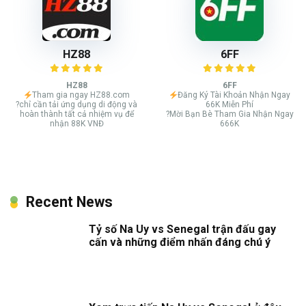
HZ88
6FF
HZ88
6FF
Tham gia ngay HZ88.com
Đăng Ký Tài Khoản Nhận Ngay
?chỉ cần tải ứng dụng di động và
66K Miễn Phí
hoàn thành tất cả nhiệm vụ để
?Mời Bạn Bè Tham Gia Nhận Ngay
nhận 88K VNĐ
666K
Recent News
Tỷ số Na Uy vs Senegal trận đấu gay
cấn và những điểm nhấn đáng chú ý