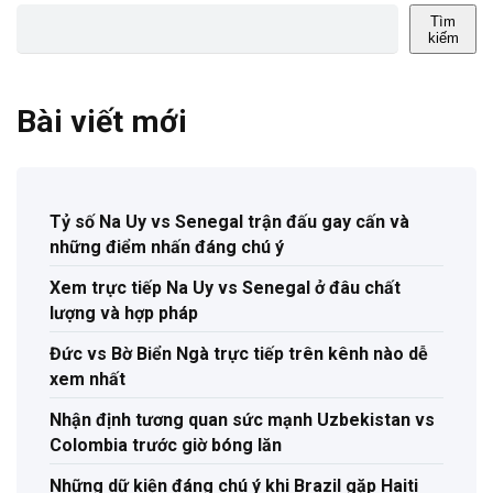
Tìm
kiếm
Bài viết mới
Tỷ số Na Uy vs Senegal trận đấu gay cấn và
những điểm nhấn đáng chú ý
Xem trực tiếp Na Uy vs Senegal ở đâu chất
lượng và hợp pháp
Đức vs Bờ Biển Ngà trực tiếp trên kênh nào dễ
xem nhất
Nhận định tương quan sức mạnh Uzbekistan vs
Colombia trước giờ bóng lăn
Những dữ kiện đáng chú ý khi Brazil gặp Haiti