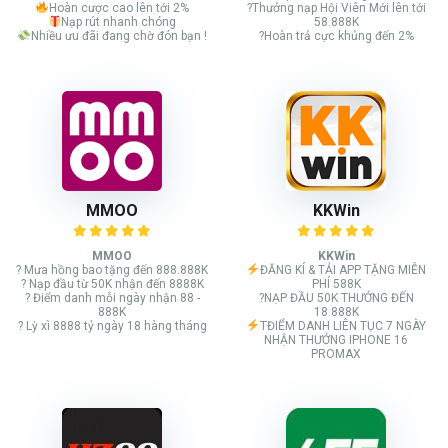
Hoàn cược cao lên tới 2%
?Thưởng nạp Hội Viên Mới lên tới
Nạp rút nhanh chóng
58.888K
Nhiều ưu đãi đang chờ đón bạn !
?Hoàn trả cực khủng đến 2%
MMOO
KKWin
MMOO
KKWin
? Mưa hồng bao tặng đến 888.888K
ĐĂNG KÍ & TẢI APP TẶNG MIỄN
? Nạp đầu từ 50K nhận đến 8888K
PHÍ 588K
? Điểm danh mỗi ngày nhận 88 -
?NẠP ĐẦU 50K THƯỞNG ĐẾN
888K
18.888K
? Lỳ xì 8888 tỷ ngày 18 hàng tháng
TĐIỂM DANH LIÊN TỤC 7 NGÀY
NHẬN THƯỞNG IPHONE 16
PROMAX