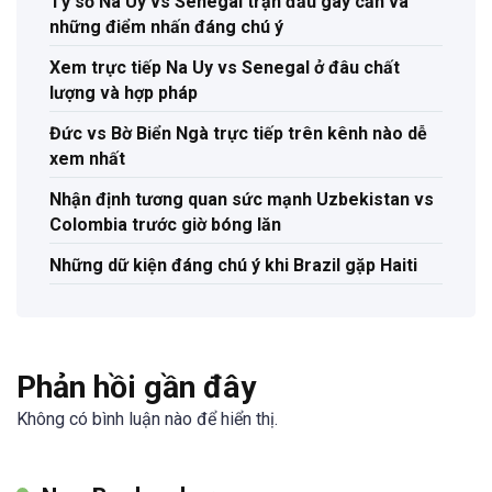
Tỷ số Na Uy vs Senegal trận đấu gay cấn và
những điểm nhấn đáng chú ý
Xem trực tiếp Na Uy vs Senegal ở đâu chất
lượng và hợp pháp
Đức vs Bờ Biển Ngà trực tiếp trên kênh nào dễ
xem nhất
Nhận định tương quan sức mạnh Uzbekistan vs
Colombia trước giờ bóng lăn
Những dữ kiện đáng chú ý khi Brazil gặp Haiti
Phản hồi gần đây
Không có bình luận nào để hiển thị.