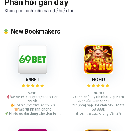
Phản hồi gần đây
Không có bình luận nào để hiển thị.
New Bookmakers
69BET
NOHU
69BET
NOHU
Xổ số tỷ lệ cược cực cao 1 ăn
?Xanh chín uy tín nhất Việt Nam
99.9k.
?Nạp đầu 50K tặng 8888K
Hoàn cược cao lên tới 2%
?Thưởng nạp Hội Viên Mới lên tới
Nạp rút nhanh chóng
58.888K
Nhiều ưu đãi đang chờ đón bạn !
?Hoàn trả cực khủng đến 2%