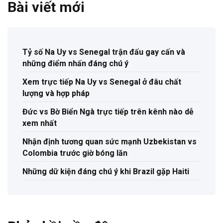
Bài viết mới
Tỷ số Na Uy vs Senegal trận đấu gay cấn và
những điểm nhấn đáng chú ý
Xem trực tiếp Na Uy vs Senegal ở đâu chất
lượng và hợp pháp
Đức vs Bờ Biển Ngà trực tiếp trên kênh nào dễ
xem nhất
Nhận định tương quan sức mạnh Uzbekistan vs
Colombia trước giờ bóng lăn
Những dữ kiện đáng chú ý khi Brazil gặp Haiti