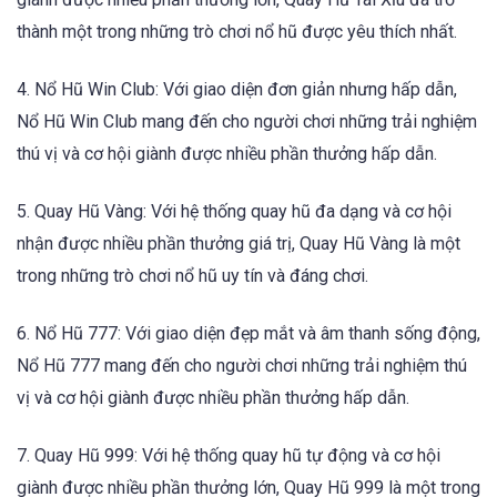
thành một trong những trò chơi nổ hũ được yêu thích nhất.
4. Nổ Hũ Win Club: Với giao diện đơn giản nhưng hấp dẫn,
Nổ Hũ Win Club mang đến cho người chơi những trải nghiệm
thú vị và cơ hội giành được nhiều phần thưởng hấp dẫn.
5. Quay Hũ Vàng: Với hệ thống quay hũ đa dạng và cơ hội
nhận được nhiều phần thưởng giá trị, Quay Hũ Vàng là một
trong những trò chơi nổ hũ uy tín và đáng chơi.
6. Nổ Hũ 777: Với giao diện đẹp mắt và âm thanh sống động,
Nổ Hũ 777 mang đến cho người chơi những trải nghiệm thú
vị và cơ hội giành được nhiều phần thưởng hấp dẫn.
7. Quay Hũ 999: Với hệ thống quay hũ tự động và cơ hội
giành được nhiều phần thưởng lớn, Quay Hũ 999 là một trong