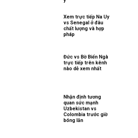
ý
Xem trực tiếp Na Uy
vs Senegal ở đâu
chất lượng và hợp
pháp
Đức vs Bờ Biển Ngà
trực tiếp trên kênh
nào dễ xem nhất
Nhận định tương
quan sức mạnh
Uzbekistan vs
Colombia trước giờ
bóng lăn