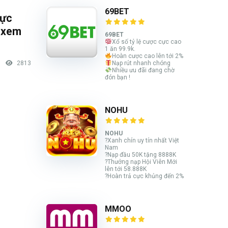
69BET
rực
ễ xem
69BET
Xổ số tỷ lệ cược cực cao
1 ăn 99.9k.
Hoàn cược cao lên tới 2%
2813
Nạp rút nhanh chóng
Nhiều ưu đãi đang chờ
đón bạn !
NOHU
NOHU
?Xanh chín uy tín nhất Việt
Nam
?Nạp đầu 50K tặng 8888K
?Thưởng nạp Hội Viên Mới
lên tới 58.888K
?Hoàn trả cực khủng đến 2%
MMOO