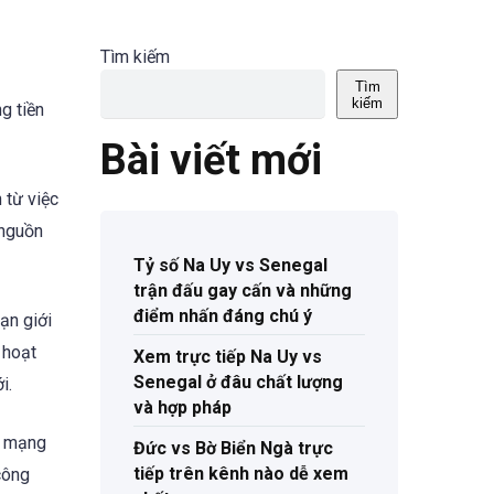
Tìm kiếm
Tìm
kiếm
g tiền
Bài viết mới
 từ việc
 nguồn
Tỷ số Na Uy vs Senegal
trận đấu gay cấn và những
điểm nhấn đáng chú ý
ạn giới
 hoạt
Xem trực tiếp Na Uy vs
Senegal ở đâu chất lượng
i.
và hợp pháp
t mạng
Đức vs Bờ Biển Ngà trực
tiếp trên kênh nào dễ xem
công