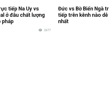
ực tiếp Na Uy vs
Đức vs Bờ Biển Ngà t
al ở đâu chất lượng
tiếp trên kênh nào d
p pháp
nhất
2677