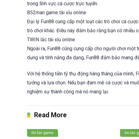
trong lĩnh vực cá cược trực tuyến.
B52man game tài xỉu online
Đại lý Fun88 cung cấp một loạt các trò chơi cá cược 
trò chơi khác. Điều này đảm bảo rằng bạn có nhiều cơ
TWIN lắc tài xỉu online
Ngoài ra, Fun88 cũng cung cấp cho người chơi một tr
dụng và tính năng đa dạng, Fun88 đảm bảo mang đến 
Với hệ thống tiền tỷ thụ động hàng tháng của mình, F
tưởng và lựa chọn. Nếu bạn đam mê cá cược và muốn
nghiệm sự thành công mà nó mang lại.
Read More
tin tức game
tin tức