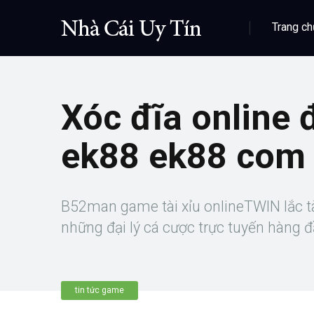
Trang ch
Xóc đĩa online 
ek88 ek88 com
B52man game tài xỉu onlineTWIN lắc tài
những đại lý cá cược trực tuyến hàng đ
tin tức game