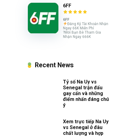
6FF
6FF
Đăng Ký Tài Khoản Nhận
Ngay 66K Miễn Phí
?Mời Bạn Bè Tham Gia
Nhận Ngay 666K
Recent News
Tỷ số Na Uy vs
Senegal trận đấu
gay cấn và những
điểm nhấn đáng chú
ý
Xem trực tiếp Na Uy
vs Senegal ở đâu
chất lượng và hợp