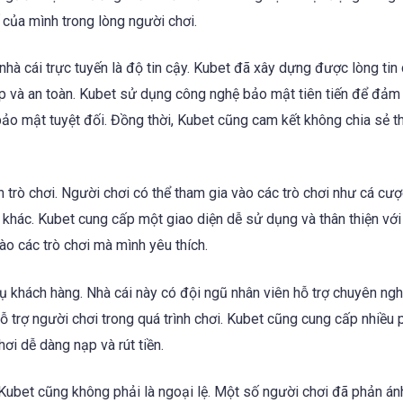
 của mình trong lòng người chơi.
hà cái trực tuyến là độ tin cậy. Kubet đã xây dựng được lòng tin
p và an toàn. Kubet sử dụng công nghệ bảo mật tiên tiến để đảm
bảo mật tuyệt đối. Đồng thời, Kubet cũng cam kết không chia sẻ t
rò chơi. Người chơi có thể tham gia vào các trò chơi như cá cượ
ơi khác. Kubet cung cấp một giao diện dễ sử dụng và thân thiện vớ
ào các trò chơi mà mình yêu thích.
ụ khách hàng. Nhà cái này có đội ngũ nhân viên hỗ trợ chuyên ngh
hỗ trợ người chơi trong quá trình chơi. Kubet cũng cung cấp nhiều
hơi dễ dàng nạp và rút tiền.
Kubet cũng không phải là ngoại lệ. Một số người chơi đã phản án