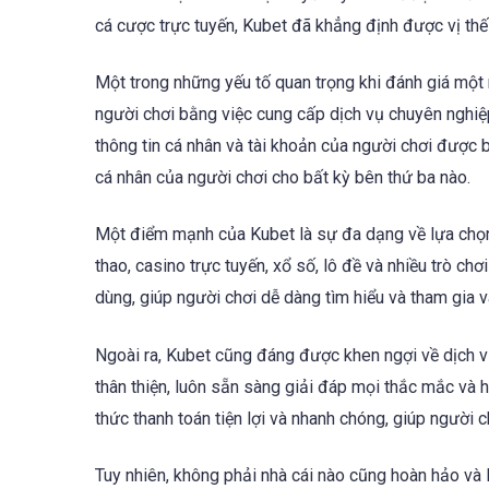
cá cược trực tuyến, Kubet đã khẳng định được vị thế
Một trong những yếu tố quan trọng khi đánh giá một n
người chơi bằng việc cung cấp dịch vụ chuyên nghiệ
thông tin cá nhân và tài khoản của người chơi được 
cá nhân của người chơi cho bất kỳ bên thứ ba nào.
Một điểm mạnh của Kubet là sự đa dạng về lựa chọn t
thao, casino trực tuyến, xổ số, lô đề và nhiều trò ch
dùng, giúp người chơi dễ dàng tìm hiểu và tham gia v
Ngoài ra, Kubet cũng đáng được khen ngợi về dịch v
thân thiện, luôn sẵn sàng giải đáp mọi thắc mắc và 
thức thanh toán tiện lợi và nhanh chóng, giúp người c
Tuy nhiên, không phải nhà cái nào cũng hoàn hảo và 