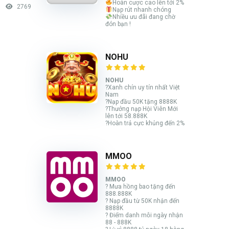
Hoàn cược cao lên tới 2%
2769
Nạp rút nhanh chóng
Nhiều ưu đãi đang chờ
đón bạn !
NOHU
NOHU
?Xanh chín uy tín nhất Việt
Nam
?Nạp đầu 50K tặng 8888K
?Thưởng nạp Hội Viên Mới
lên tới 58.888K
?Hoàn trả cực khủng đến 2%
MMOO
MMOO
? Mưa hồng bao tặng đến
888.888K
? Nạp đầu từ 50K nhận đến
8888K
? Điểm danh mỗi ngày nhận
88 - 888K