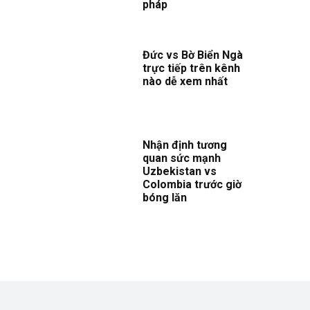
pháp
Đức vs Bờ Biển Ngà
trực tiếp trên kênh
nào dễ xem nhất
Nhận định tương
quan sức mạnh
Uzbekistan vs
Colombia trước giờ
bóng lăn