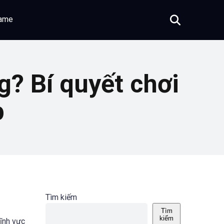
game
g? Bí quyết chơi
p
Tìm kiếm
Tìm
kiếm
lĩnh vực